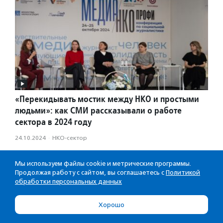
«Перекидывать мостик между НКО и простыми
людьми»: как СМИ рассказывали о работе
сектора в 2024 году
24.10.2024
·
НКО-сектор
Мы используем файлы cookie и метрические программы.
Продолжая работу с сайтом, вы соглашаетесь с
Политикой
обработки персональных данных
РЕКОМЕНДУЕМ
Хорошо
Фонд «Наш Норильск» напомнил