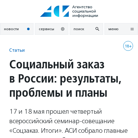
Перейти
к
содержанию
новости
сервисы
поиск
меню
18+
Статьи
Социальный заказ
в России: результаты,
проблемы и планы
17 и 18 мая прошел четвертый
всероссийский семинар-совещание
«Соцзаказ. Итоги». АСИ собрало главные