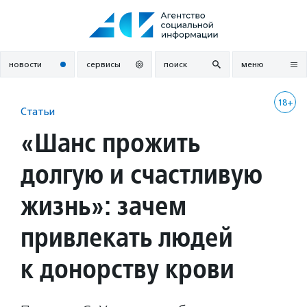
Перейти
к
содержанию
новости
сервисы
поиск
меню
18+
Статьи
«Шанс прожить
долгую и счастливую
жизнь»: зачем
привлекать людей
к донорству крови