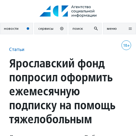
Перейти
к
содержанию
новости
сервисы
поиск
меню
18+
Статьи
Ярославский фонд
попросил оформить
ежемесячную
подписку на помощь
тяжелобольным