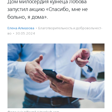
Дом милосердия кузнеца Лобова
запустил акцию «Спасибо, мне не
больно, я дома».
Елена Алмазова
·
Благотвори­тель­ность и доброволь­чест­
во
·
30.05.2024