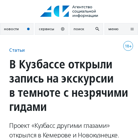
Перейти
к
содержанию
новости
сервисы
поиск
меню
18+
Статьи
В Кузбассе открыли
запись на экскурсии
в темноте с незрячими
гидами
Проект «Кузбасс другими глазами»
открылся в Кемерове и Новокузнецке.