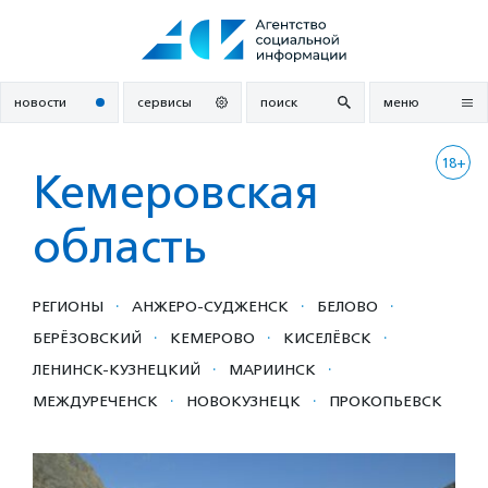
Перейти
к
содержанию
новости
сервисы
поиск
меню
18+
Кемеровская
область
·
·
·
РЕГИОНЫ
АНЖЕРО-СУДЖЕНСК
БЕЛОВО
·
·
·
БЕРЁЗОВСКИЙ
КЕМЕРОВО
КИСЕЛЁВСК
·
·
ЛЕНИНСК-КУЗНЕЦКИЙ
МАРИИНСК
·
·
МЕЖДУРЕЧЕНСК
НОВОКУЗНЕЦК
ПРОКОПЬЕВСК