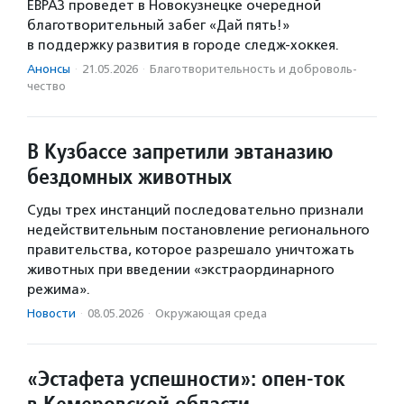
ЕВРАЗ проведет в Новокузнецке очередной
благотворительный забег «Дай пять!»
в поддержку развития в городе следж‑хоккея.
Анонсы
·
21.05.2026
·
Благотвори­тель­ность и доброволь­
чест­во
В Кузбассе запретили эвтаназию
бездомных животных
Суды трех инстанций последовательно признали
недействительным постановление регионального
правительства, которое разрешало уничтожать
животных при введении «экстраординарного
режима».
Новости
·
08.05.2026
·
Окружающая среда
«Эстафета успешности»: опен-ток
в Кемеровской области