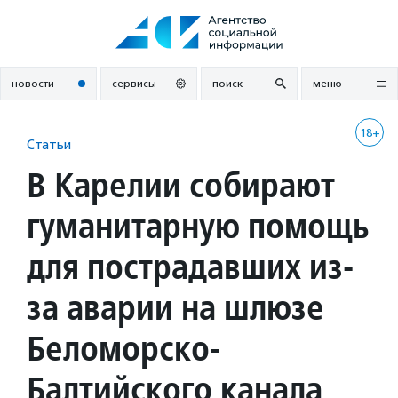
Перейти
к
содержанию
новости
сервисы
поиск
меню
18+
Статьи
В Карелии собирают
гуманитарную помощь
для пострадавших из-
за аварии на шлюзе
Беломорско-
Балтийского канала