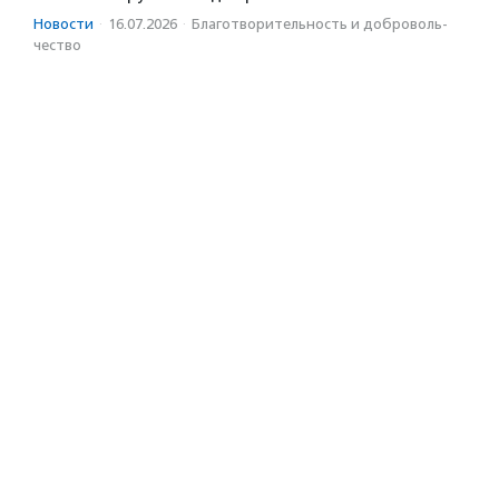
Новости
·
16.07.2026
·
Благотвори­тель­ность и доброволь­
чест­во