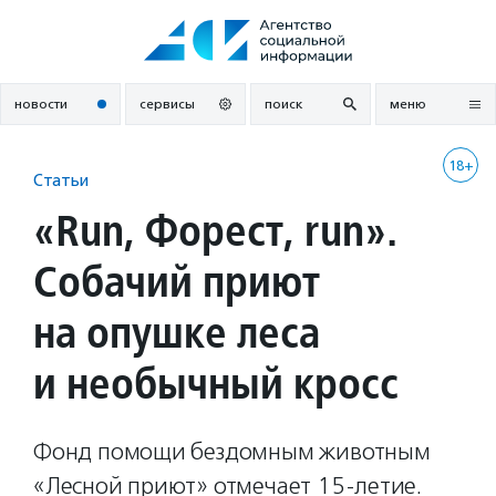
Перейти
к
содержанию
новости
сервисы
поиск
меню
18+
Статьи
«Run, Форест, run».
Собачий приют
на опушке леса
и необычный кросс
Фонд помощи бездомным животным
«Лесной приют» отмечает 15-летие.