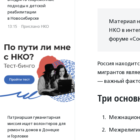
подходы к детской
реабилитации
в Новосибирске
Материал на
13:15
·
Прислано НКО
НКО в интег
форуме «Со
Россия находитс
мигрантов являе
— важный факто
Три основ
Межнациона
Патриаршая гуманитарная
миссия ищет волонтеров для
Межрелигио
ремонта домов в Донецке
и Горловке