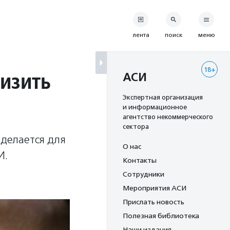
лента
поиск
меню
18+
изить
АСИ
Экспертная организация
и информационное
агентство некоммерческого
сектора
 делается для
О нас
И.
Контакты
Сотрудники
Мероприятия АСИ
Прислать новость
Полезная библиотека
Наши издания