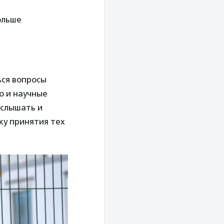
ольше
ься вопросы
о и научные
 слышать и
ку принятия тех