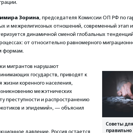
грации.
имира Зорина
, председателя Комиссии ОП РФ по г
х и межрелигиозных отношений, современный этап и
теризуется динамичной сменой глобальных тенденций
роцессах: от относительно равномерного миграционн
м формам.
ки мигрантов нарушают
ринимающих государств, приводят к
я жизни коренного населения,
озникновению межэтнических
сту преступности и распространению
ркотиков и эпидемий», — объяснил
Советы для
правильно
кционное давление, Россия остается