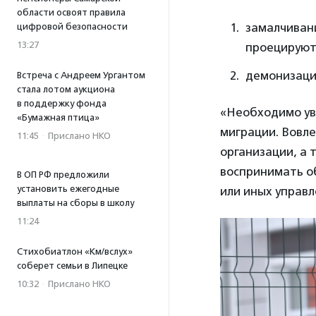
области освоят правила
замалчиван
цифровой безопасности
13:27
проецируют
демонизаци
Встреча с Андреем Ургантом
стала лотом аукциона
в поддержку фонда
«Необходимо ув
«Бумажная птица»
миграции. Вовле
11:45
·
Прислано НКО
организации, а 
воспринимать об
В ОП РФ предложили
установить ежегодные
или иных управ
выплаты на сборы в школу
11:24
Стихобиатлон «Км/вслух»
соберет семьи в Липецке
10:32
·
Прислано НКО