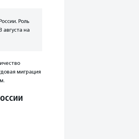
оссии. Роль
 августа на
личество
удовая миграция
м.
России