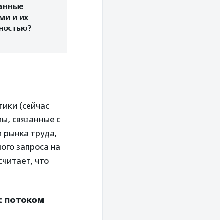
занные
ми и их
ностью?
ики (сейчас
ы, связанные с
 рынка труда,
ого запроса на
считает, что
с потоком