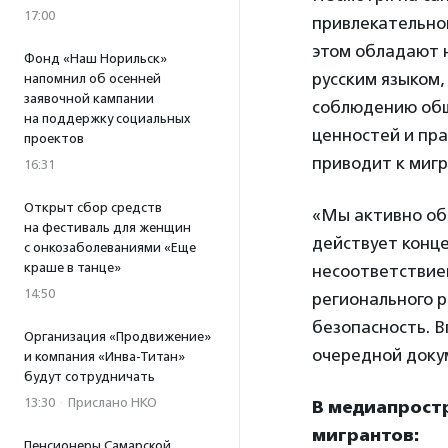
17:00
привлекательной
этом обладают 
Фонд «Наш Норильск»
русским языком,
напомнил об осенней
заявочной кампании
соблюдению общ
на поддержку социальных
ценностей и пра
проектов
приводит к миг
16:31
Открыт сбор средств
«Мы активно об
на фестиваль для женщин
действует конце
с онкозаболеваниями «Еще
краше в танце»
несоответствие
14:50
регионального р
безопасность. В
Организация «Продвижение»
очередной докум
и компания «Инва-Титан»
будут сотрудничать
13:30
·
Прислано НКО
В медиапростр
мигрантов:
Пенсионеры Самарской