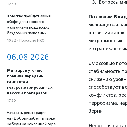
Вопросы ми
12:59
В Москве пройдет акция
По словам
Влад
«Кофе для хорошего
межнациональны
мальчика» в поддержку
развития харак
бездомных животных
миграционных п
10:52
·
Прислано НКО
его радикальны
06.08.2026
«Массовые пото
Минздрав уточнил
стабильность п
правила передачи
снижению уровн
пациентам
способствуют в
незарегистрированных
в России препаратов
конфликтов, ро
17:30
терроризма, на
Зорин.
Началась регистрация
на «Добрый забег» в парке
Победы на Поклонной горе
Несмотря на сан