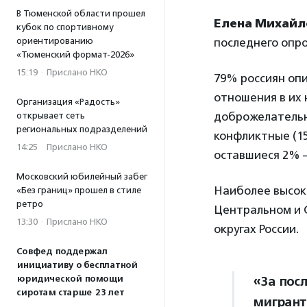
В Тюменской области прошел
Елена Михайл
кубок по спортивному
ориентированию
последнего опр
«Тюменский формат-2026»
15:19
·
Прислано НКО
79% россиян оп
отношения в их 
Организация «Радость»
доброжелательн
открывает сеть
региональных подразделений
конфликтные (1
14:25
·
Прислано НКО
оставшиеся 2% 
Московский юбилейный забег
Наиболее высок
«Без границ» прошел в стиле
ретро
Центральном и 
13:30
·
Прислано НКО
округах России.
Совфед поддержал
инициативу о бесплатной
юридической помощи
«За пос
сиротам старше 23 лет
мигрант