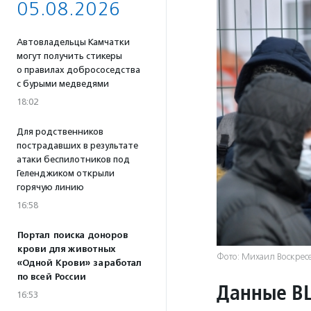
05.08.2026
Автовладельцы Камчатки
могут получить стикеры
о правилах добрососедства
с бурыми медведями
18:02
Для родственников
пострадавших в результате
атаки беспилотников под
Геленджиком открыли
горячую линию
16:58
Портал поиска доноров
крови для животных
Фото: Михаил Воскрес
«Одной Крови» заработал
по всей России
Данные 
16:53