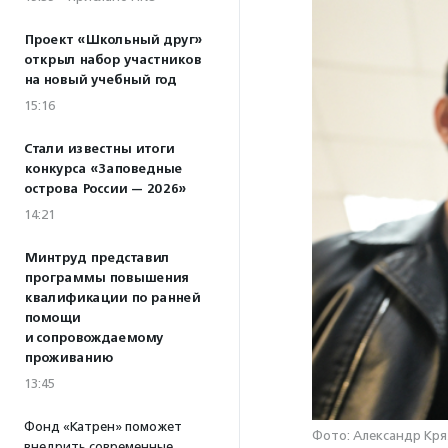
Проект «Школьный друг»
открыл набор участников
на новый учебный год
15:16
Стали известны итоги
конкурса «Заповедные
острова России — 2026»
14:21
Минтруд представил
программы повышения
квалификации по ранней
помощи
и сопровождаемому
проживанию
13:45
Фонд «Катрен» поможет
Фото: Александр Кря
внедрить современные