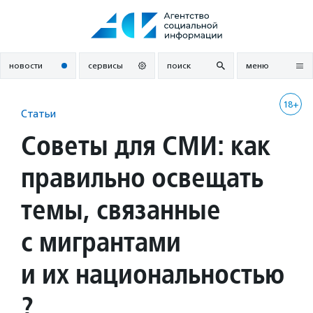
Перейти
к
содержанию
новости
сервисы
поиск
меню
18+
Статьи
Советы для СМИ: как
правильно освещать
темы, связанные
с мигрантами
и их национальностью
?