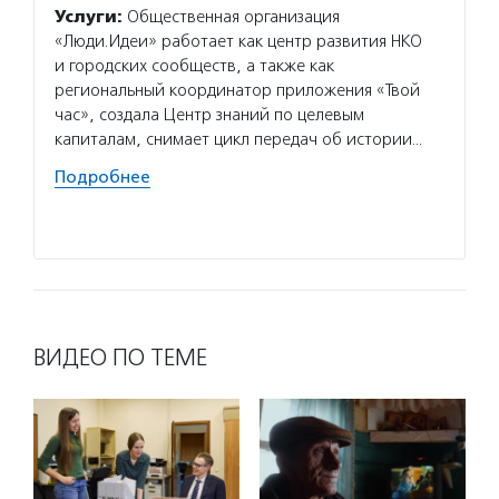
Услуги:
Общественная организация
Услуг
«Люди.Идеи» работает как центр развития НКО
провод
и городских сообществ, а также как
фестив
региональный координатор приложения «Твой
мастер
час», создала Центр знаний по целевым
социал
капиталам, снимает цикл передач об истории…
активи
Соцпре
Подробнее
«Старш
Подро
ВИДЕО ПО ТЕМЕ