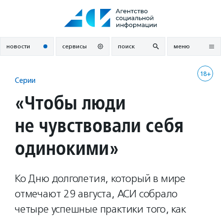
Перейти
к
содержанию
новости
сервисы
поиск
меню
18+
Серии
«Чтобы люди
не чувствовали себя
одинокими»
Ко Дню долголетия, который в мире
отмечают 29 августа, АСИ собрало
четыре успешные практики того, как