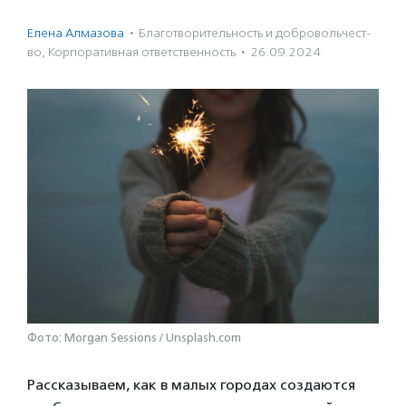
Елена Алмазова
·
Благотвори­тель­ность и доброволь­чест­
во
,
Корпоративная ответственность
·
26.09.2024
Фото: Morgan Sessions / Unsplash.com
Рассказываем, как в малых городах создаются