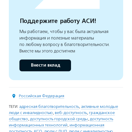
Поддержите работу АСИ!
Мы работаем, чтобы у вас была актуальная
информация и полезные материалы
по любому вопросу в благотворительности.
Вместе мы этого достигнем
Внести вклад
Российская Федерация
ТЕГИ:
адресная благотворительность
,
активные молодые
люди с инвалидностью
,
веб-доступность
,
гражданское
общество
,
доступность городской среды
,
доступность
информационных технологий
,
информационная
доступность
,
КСО
,
люди с ДЦП
,
люди с инвалидностью