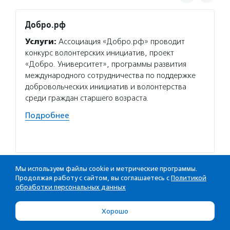
Добро.рф
Добро
добра
Услуги:
Ассоциация «Добро.рф» проводит
Услуг
конкурс волонтерских инициатив, проект
добра»
«Добро. Университет», программы развития
людям-
международного сотрудничества по поддержке
студию
добровольческих инициатив и волонтерства
нужда
среди граждан старшего возраста.
ремонт
Подробнее
фашист
Подро
Мы используем файлы cookie и метрические программы.
Продолжая работу с сайтом, вы соглашаетесь с
Политикой
обработки персональных данных
ВИДЕО ПО ТЕМЕ
Хорошо