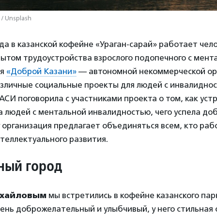
/ Unsplash
ода в казанской кофейне «Ураган-сарай» работает чело
пытом трудоустройства взрослого подопечного с мен
ля
«Доброй Казани»
— автономной некоммерческой ор
зличные социальные проекты для людей с инвалиднос
СИ поговорила с участниками проекта о том, как уст
 людей с ментальной инвалидностью, чего успела до
 организация предлагает объединяться всем, кто раб
теллектуального развития.
ный город
хайловым
мы встретились в кофейне казанского пар
очень доброжелательный и улыбчивый, у него стильная