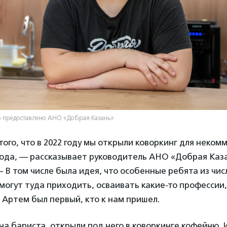
 предоставлено АНО «Добрая Казань»
 того, что в 2022 году мы открыли коворкинг для неком
рода, — рассказывает руководитель АНО «Добрая Каз
— В том числе была идея, что особенные ребята из чис
смогут туда приходить, осваивать какие-то профессии
 Артем был первый, кто к нам пришел.
на бариста, открыли под него в коворкинге кофейню. 