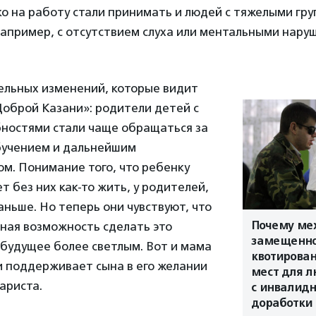
о на работу стали принимать и людей с тяжелыми гр
например, с отсутствием слуха или ментальными нар
ельных изменений, которые видит
Доброй Казани»: родители детей с
ностями стали чаще обращаться за
бучением и дальнейшим
м. Понимание того, что ребенку
т без них как-то жить, у родителей,
аньше. Но теперь они чувствуют, что
Почему ме
ная возможность сделать это
замещенно
 будущее более светлым. Вот и мама
квотирован
и поддерживает сына в его желании
мест для 
ариста.
с инвалидн
доработки