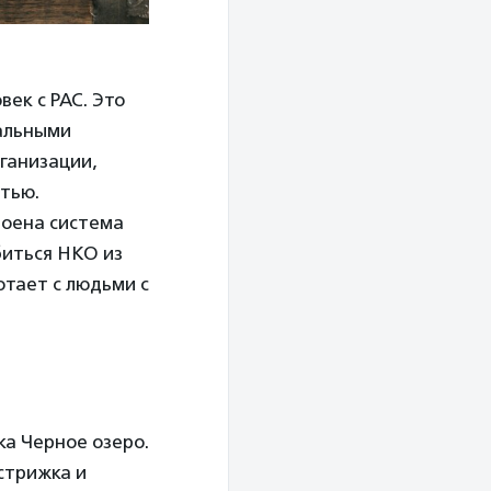
век с РАС. Это
тальными
ганизации,
тью.
роена система
биться НКО из
отает с людьми с
ка Черное озеро.
 стрижка и