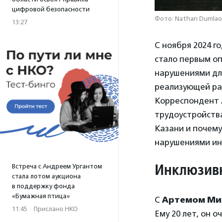
цифровой безопасности
Фото: Nathan Dumlao 
13:27
С ноября 2024 г
стало первым о
нарушениями д
реализующей ра
Корреспондент А
трудоустройства
Казани и почему
нарушениями ин
Инклюзив
Встреча с Андреем Ургантом
стала лотом аукциона
в поддержку фонда
«Бумажная птица»
С
Артемом Ми
11:45
·
Прислано НКО
Ему 20 лет, он 