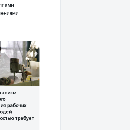
уппами
ушениями
ханизм
го
ия рабочих
людей
остью требует