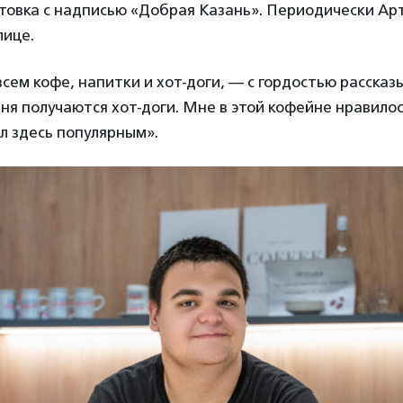
товка с надписью «Добрая Казань». Периодически Арт
лице.
всем кофе, напитки и хот-доги, — с гордостью рассказ
еня получаются хот-доги. Мне в этой кофейне нравилось
л здесь популярным».