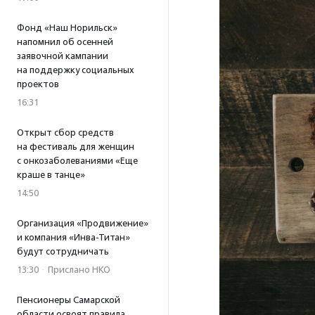
Фонд «Наш Норильск»
напомнил об осенней
заявочной кампании
на поддержку социальных
проектов
16:31
Открыт сбор средств
на фестиваль для женщин
с онкозаболеваниями «Еще
краше в танце»
14:50
Организация «Продвижение»
и компания «Инва-Титан»
будут сотрудничать
13:30
·
Прислано НКО
Пенсионеры Самарской
области освоят правила