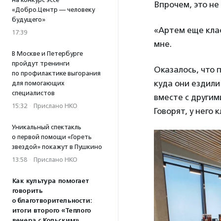
Впрочем, это не
«Добро.Центр — человеку
будущего»
«Артем еще кла
17:39
мне.
В Москве и Петербурге
пройдут тренинги
Оказалось, что 
по профилактике выгорания
куда они ездили
для помогающих
специалистов
вместе с други
15:32
·
Прислано НКО
Говорят, у него 
Уникальный спектакль
о первой помощи «Гореть
звездой» покажут в Пушкино
13:58
·
Прислано НКО
Как культура помогает
говорить
о благотворительности:
итоги второго «Теплого
вечера с Кольским»