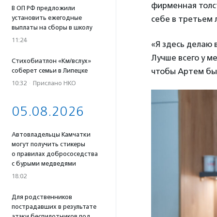
фирменная толс
В ОП РФ предложили
установить ежегодные
себе в третьем 
выплаты на сборы в школу
11:24
«Я здесь делаю 
Лучше всего у м
Стихобиатлон «Км/вслух»
чтобы Артем бы
соберет семьи в Липецке
10:32
·
Прислано НКО
05.08.2026
Автовладельцы Камчатки
могут получить стикеры
о правилах добрососедства
с бурыми медведями
18:02
Для родственников
пострадавших в результате
атаки беспилотников под