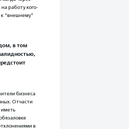
 на работу кого-
 к “внешнему”
дом, в том
валидностью,
предстоит
вители бизнеса
чных. Отчасти
ы иметь
 обязаловке
отклонениями в