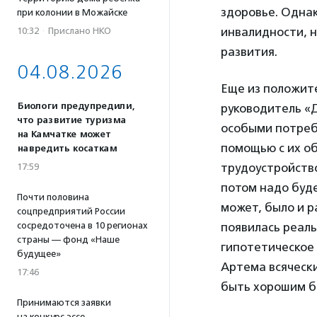
здоровье. Однак
при колонии в Можайске
инвалидности, 
10:32
·
Прислано НКО
развития.
04.08.2026
Еще из положит
Биологи предупредили,
руководитель «
что развитие туризма
особыми потреб
на Камчатке может
помощью с их о
навредить косаткам
трудоустройство
17:59
потом надо буде
Почти половина
может, было и р
соцпредприятий России
сосредоточена в 10 регионах
появилась реаль
страны — фонд «Наше
гипотетическое
будущее»
Артема всяческ
17:46
быть хорошим б
Принимаются заявки
на конкурс эссе