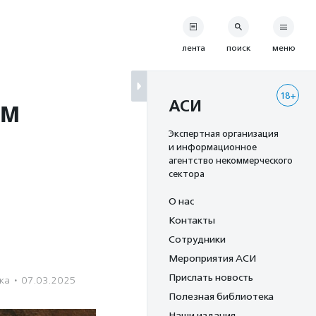
лента
поиск
меню
18+
ом
АСИ
Экспертная организация
и информационное
агентство некоммерческого
сектора
О нас
Контакты
Сотрудники
Мероприятия АСИ
Прислать новость
ка
·
07.03.2025
Полезная библиотека
Наши издания