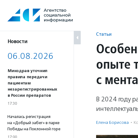
Перейти
к
содержанию
Статьи
Новости
Особен
06.08.2026
опыте 
Минздрав уточнил
с мент
правила передачи
пациентам
незарегистрированных
в России препаратов
В 2024 году 
17:30
интеллектуаль
Началась регистрация
Елена Борисова
·
К
на «Добрый забег» в парке
Победы на Поклонной горе
17:00