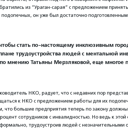
обратились из ”Ураган-сарая” с предложением принять
х подопечных, он уже был достаточно подготовленным
 чтобы стать по-настоящему инклюзивным горо
 плане трудоустройства людей с ментальной ин
 по мнению Татьяны Мерзляковой, еще многое 
ководитель НКО, радует, что с недавних пор предста
ащаться к НКО с предложением работы для их подопе
ем, что большие предприятия теперь по закону должн
оцент сотрудников с инвалидностью. Но ведь к этой
формально, трудоустроив людей с незначительными 