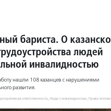
ный бариста. О казанск
трудоустройства людей
альной инвалидностью
работу нашли 108 казанцев с нарушениями
ного развития.
орпоративная ответственность
,
Люди с инвалидностью
,
Права челове