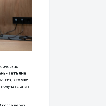
мерческих
ань»
Татьяна
ла тех, кто уже
, получать опыт
И когда через