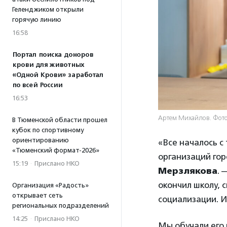
Геленджиком открыли
горячую линию
16:58
Портал поиска доноров
крови для животных
«Одной Крови» заработал
по всей России
16:53
Артем Михайлов. Фото
В Тюменской области прошел
кубок по спортивному
ориентированию
«Все началось с
«Тюменский формат-2026»
организаций го
15:19
·
Прислано НКО
Мерзлякова
. 
окончил школу, 
Организация «Радость»
открывает сеть
социализации. И
региональных подразделений
14:25
·
Прислано НКО
Мы обучали его 