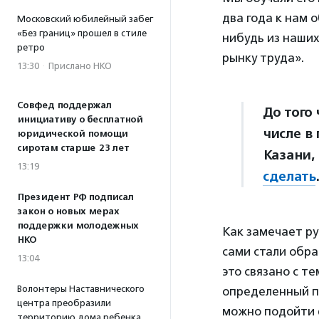
два года к нам 
Московский юбилейный забег
«Без границ» прошел в стиле
нибудь из наши
ретро
рынку труда».
13:30
·
Прислано НКО
Совфед поддержал
До того
инициативу о бесплатной
числе в
юридической помощи
сиротам старше 23 лет
Казани,
13:19
сделать
.
Президент РФ подписал
закон о новых мерах
поддержки молодежных
Как замечает ру
НКО
сами стали обр
13:04
это связано с т
Волонтеры Наставнического
определенный пр
центра преобразили
можно подойти 
территорию дома ребенка