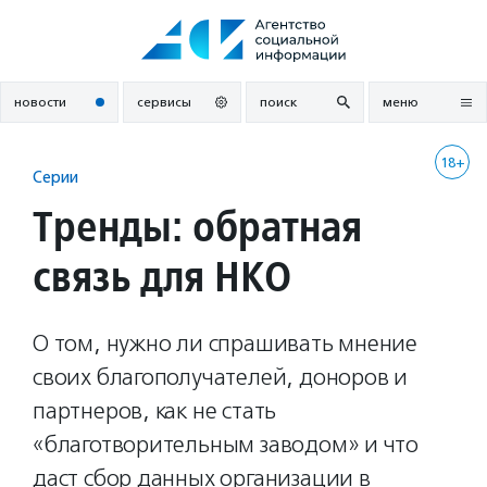
Перейти
к
содержанию
новости
сервисы
поиск
меню
18+
Серии
Тренды: обратная
связь для НКО
О том, нужно ли спрашивать мнение
своих благополучателей, доноров и
партнеров, как не стать
«благотворительным заводом» и что
даст сбор данных организации в