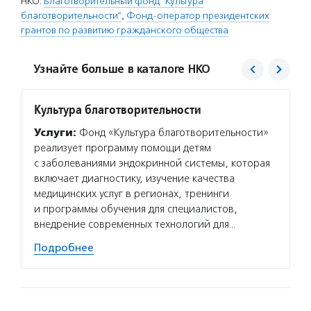
НКО:
Благотворительный фонд "Культура
благотворительности"
,
Фонд-оператор президентских
грантов по развитию гражданского общества
Узнайте больше в каталоге НКО
Культура благотворительности
Фонд 
Услуги:
Фонд «Культура благотворительности»
Услуг
реализует программу помощи детям
гранто
с заболеваниями эндокринной системы, которая
(в цел
включает диагностику, изучение качества
на ока
медицинских услуг в регионах, тренинги
потенц
и программы обучения для специалистов,
по соц
внедрение современных технологий для…
Подро
Подробнее