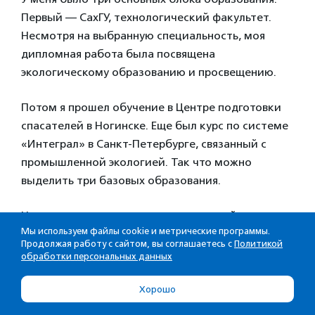
Первый — СахГУ, технологический факультет.
Несмотря на выбранную специальность, моя
дипломная работа была посвящена
экологическому образованию и просвещению.
Потом я прошел обучение в Центре подготовки
спасателей в Ногинске. Еще был курс по системе
«Интеграл» в Санкт-Петербурге, связанный с
промышленной экологией. Так что можно
выделить три базовых образования.
Но все, что касается взаимоотношений с
Мы используем файлы cookie и метрические программы.
океаном, стало частью работы в общественной
Продолжая работу с сайтом, вы соглашаетесь с
Политикой
организации. Это понимание биологии,
обработки персональных данных
поведения морских животных и морская
практика: управление судном, лодками,
Хорошо
парусами, дайвинг, водолазное дело и другое.