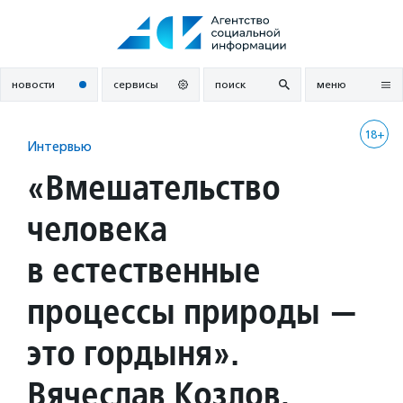
Перейти
к
содержанию
новости
сервисы
поиск
меню
18+
Интервью
«Вмешательство
человека
в естественные
процессы природы —
это гордыня».
Вячеслав Козлов,