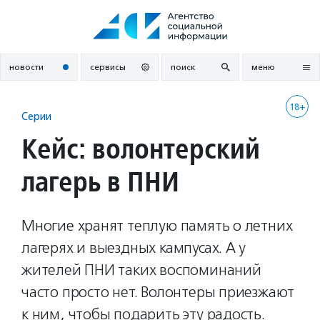
Перейти
к
содержанию
новости
сервисы
поиск
меню
18+
Серии
Кейс: волонтерский
лагерь в ПНИ
Многие хранят теплую память о летних
лагерях и выездных кампусах. А у
жителей ПНИ таких воспоминаний
часто просто нет. Волонтеры приезжают
к ним, чтобы подарить эту радость.