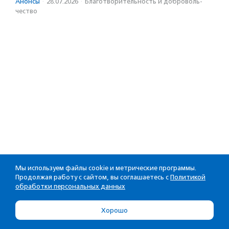
Анонсы
·
28.07.2026
·
Благотвори­тель­ность и доброволь­
чест­во
Мы используем файлы cookie и метрические программы.
Продолжая работу с сайтом, вы соглашаетесь с
Политикой
обработки персональных данных
Хорошо