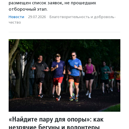
размещен список заявок, не прошедших
отборочный этап.
Новости
·
29.07.2026
·
Благотвори­тель­ность и доброволь­
чест­во
«Найдите пару для опоры»: как
незрячие бегуны и волонтеры