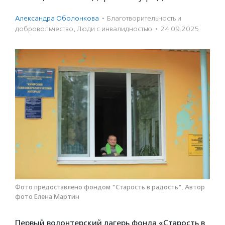
Александра Оболонкова
·
Благотвори­тель­ность и
доброволь­чест­во
,
Люди с инвалидностью
·
24.09.2025
Фото предоставлено фондом "Старость в радость". Автор
фото Елена Мартин
Первый волонтерский лагерь фонда «Старость в