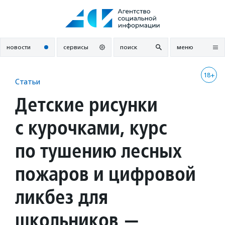
Перейти
к
содержанию
новости
сервисы
поиск
меню
18+
Статьи
Детские рисунки
с курочками, курс
по тушению лесных
пожаров и цифровой
ликбез для
школьников —