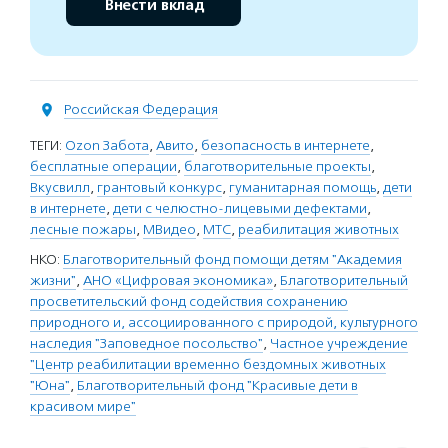
Внести вклад
Российская Федерация
ТЕГИ:
Ozon Забота
,
Авито
,
безопасность в интернете
,
бесплатные операции
,
благотворительные проекты
,
Вкусвилл
,
грантовый конкурс
,
гуманитарная помощь
,
дети
в интернете
,
дети с челюстно-лицевыми дефектами
,
лесные пожары
,
МВидео
,
МТС
,
реабилитация животных
НКО:
Благотворительный фонд помощи детям "Академия
жизни"
,
АНО «Цифровая экономика»
,
Благотворительный
просветительский фонд содействия сохранению
природного и, ассоциированного с природой, культурного
наследия "Заповедное посольство"
,
Частное учреждение
"Центр реабилитации временно бездомных животных
"Юна"
,
Благотворительный фонд "Красивые дети в
красивом мире"