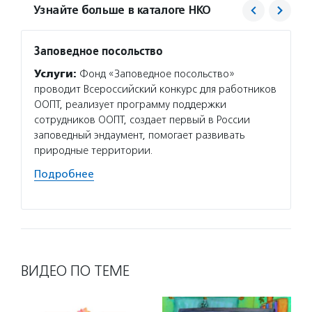
Узнайте больше в каталоге НКО
Заповедное посольство
Центр
«Юна
Услуги:
Фонд «Заповедное посольство»
Услуг
проводит Всероссийский конкурс для работников
компле
ООПТ, реализует программу поддержки
бездом
сотрудников ООПТ, создает первый в России
в дома
заповедный эндаумент, помогает развивать
пристр
природные территории.
взять 
Подробнее
Подро
ВИДЕО ПО ТЕМЕ