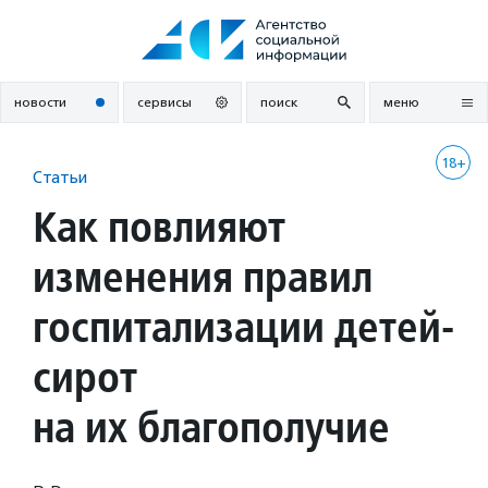
Перейти
к
содержанию
новости
сервисы
поиск
меню
18+
Статьи
Как повлияют
изменения правил
госпитализации детей-
сирот
на их благополучие