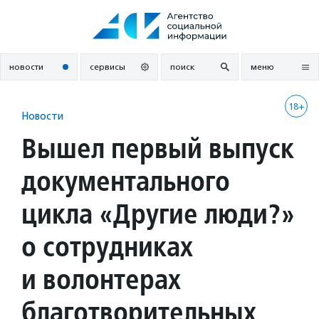
Перейти
к
содержанию
новости
сервисы
поиск
меню
18+
Новости
Вышел первый выпуск
документального
цикла «Другие люди?»
о сотрудниках
и волонтерах
благотворительных