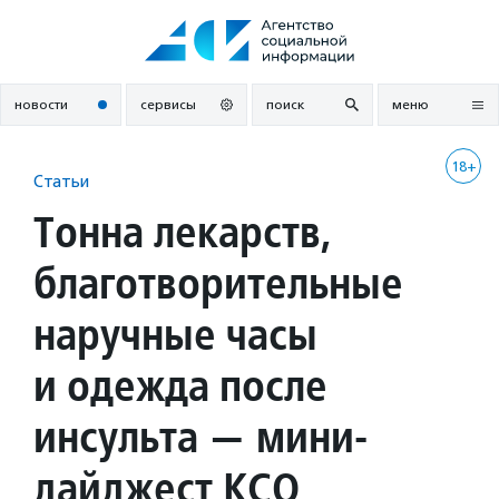
Перейти
к
содержанию
новости
сервисы
поиск
меню
18+
Статьи
Тонна лекарств,
благотворительные
наручные часы
и одежда после
инсульта — мини-
дайджест КСО