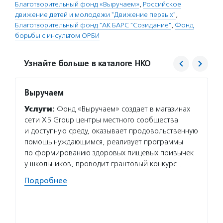
Благотворительный фонд «Выручаем»
,
Российское
движение детей и молодежи "Движение первых"
,
Благотворительный фонд "АК БАРС "Созидание"
,
Фонд
борьбы с инсультом ОРБИ
Узнайте больше в каталоге НКО
Выручаем
ОРБИ
Услуги:
Фонд «Выручаем» создает в магазинах
Услуг
сети Х5 Group центры местного сообщества
инфор
и доступную среду, оказывает продовольственную
психол
помощь нуждающимся, реализует программы
с инсу
по формированию здоровых пищевых привычек
навыка
у школьников, проводит грантовый конкурс…
Все ус
Подробнее
Волон
нескол
в спор
событи