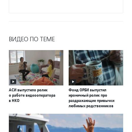
Подро
ВИДЕО ПО ТЕМЕ
АСИ выпустило ролик
Фонд ОРБИ выпустил
о работе видеооператора
ироничный ролик про
в НКО
раздражающие привычки
любимых родственников