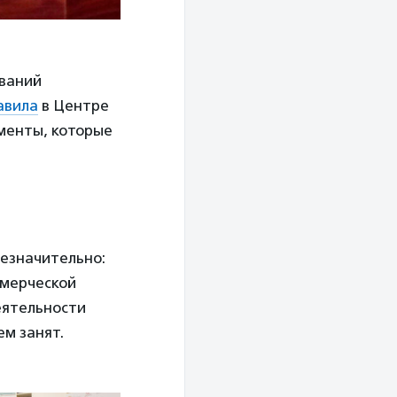
ований
авила
в Центре
менты, которые
незначительно:
ммерческой
еятельности
ем занят.