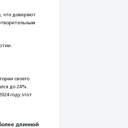
, что доверяют
готворительным
ртии.
тории своего
лся до 24%.
024 году этот
более длинной