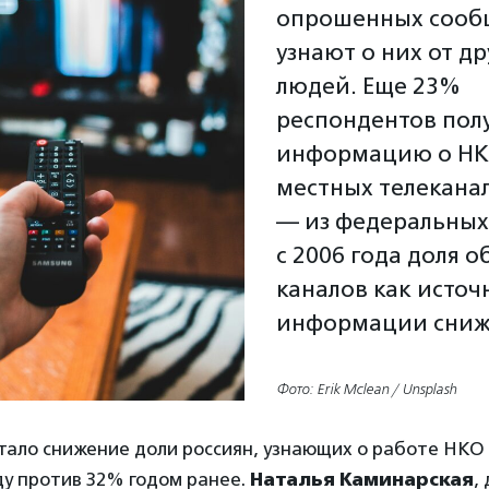
опрошенных сообщ
узнают о них от др
людей. Еще 23%
респондентов пол
информацию о НК
местных телекана
— из федеральных
с 2006 года доля о
каналов как источ
информации сниж
Фото: Erik Mclean / Unsplash
ало снижение доли россиян, узнающих о работе НКО 
ду против 32% годом ранее.
Наталья Каминарская
,