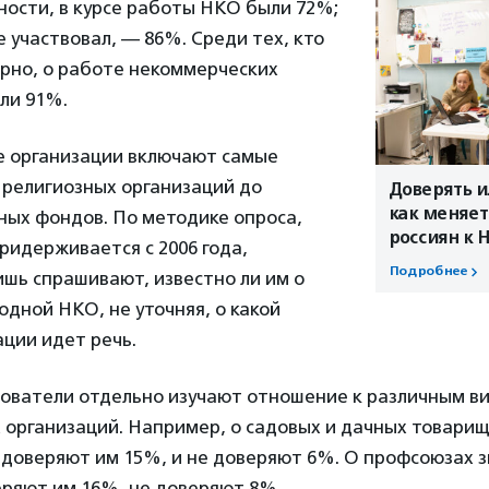
ности, в курсе работы НКО были 72%;
е участвовал, — 86%. Среди тех, кто
ярно, о работе некоммерческих
ли 91%.
 организации включают самые
 религиозных организаций до
Доверять и
как меняет
ных фондов. По методике опроса,
россиян к 
ридерживается с 2006 года,
Подробнее
шь спрашивают, известно ли им о
одной НКО, не уточняя, о какой
ции идет речь.
дователи отдельно изучают отношение к различным в
 организаций. Например, о садовых и дачных товари
о доверяют им 15%, и не доверяют 6%. О профсоюзах 
еряют им 16%, не доверяют 8%.