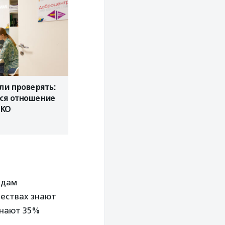
ли проверять:
ся отношение
НКО
идам
ществах знают
знают 35%