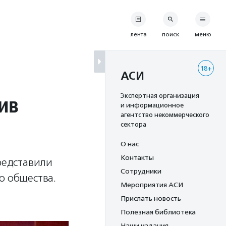
лента
поиск
меню
18+
АСИ
ив
Экспертная организация
и информационное
агентство некоммерческого
сектора
О нас
Контакты
представили
Сотрудники
о общества.
Мероприятия АСИ
Прислать новость
Полезная библиотека
Наши издания