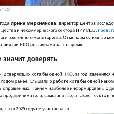
 / АСИ
 года
Ирина Мерсиянова
, директор Центра исслед
бщества и некоммерческого сектора НИУ ВШЭ,
предст
тоги ежегодного мониторинга. Отмечаем основные мо
сприятии НКО россиянами за это время.
е значит доверять
, доверяющих хотя бы одной НКО, за год изменился 
 годом ранее. Слышали о работе хотя бы одной неко
% опрошенных. Причем наиболее информированы о д
а предприниматели, самозанятые, а также те, кто в н
, кто в 2025 году не участвовал в