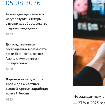
05.08.2026
Автовладельцы Камчатки
могут получить стикеры
о правилах добрососедства
с бурыми медведями
18:02
Для родственников
пострадавших в результате
атаки беспилотников под
Геленджиком открыли
горячую линию
16:58
Портал поиска доноров
крови для животных
«Одной Крови» заработал
по всей России
Неожиданным ст
16:53
— 27% в 2025 го