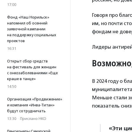
17:00
Говоря про бла
Фонд «Наш Норильск»
им, но почти ст
напомнил об осенней
заявочной кампании
фондам не дове
на поддержку социальных
проектов
Лидеры антирей
16:31
Возможно,
Открыт сбор средств
на фестиваль для женщин
с онкозаболеваниями «Еще
краше в танце»
В 2024 году о б
14:50
муниципалитета,
Меньше стали зн
Организация «Продвижение»
и компания «Инва-Титан»
показатель снизи
будут сотрудничать
13:30
·
Прислано НКО
«Эти ци
Пенсионеры Самарской