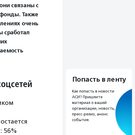
они связаны с
 фонды. Также
елениях очень
ы сработал
ших
ваемость
Попасть в ленту
соцсетей
Как попасть в новости
АСИ? Пришлите
иком
материал о вашей
организации, новость,
пресс-релиз, анонс
остается
события.
: 56%