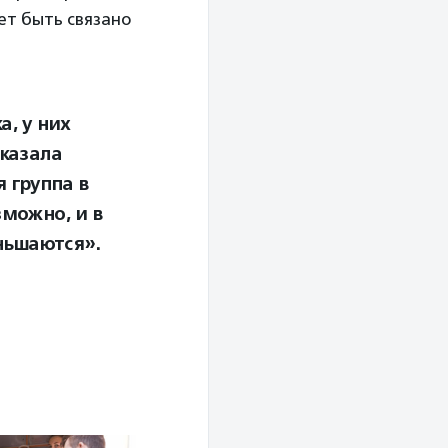
ет быть связано
а, у них
сказала
 группа в
зможно, и в
ньшаются».