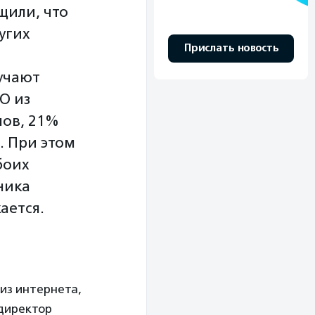
или, что
угих
Прислать новость
учают
О из
лов, 21%
. При этом
боих
ника
ается.
из интернета,
 директор