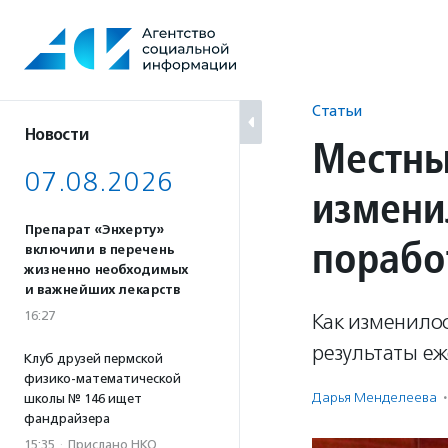
Перейти
к
содержанию
Статьи
Новости
Местны
07.08.2026
изменил
Препарат «Энхерту»
порабо
включили в перечень
жизненно необходимых
и важнейших лекарств
16:27
Как изменилос
результаты еж
Клуб друзей пермской
физико-математической
Дарья Менделеева
·
школы № 146 ищет
фандрайзера
15:35
·
Прислано НКО