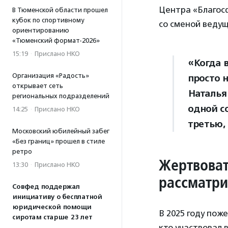
Центра «Благос
В Тюменской области прошел
кубок по спортивному
со сменой ведущ
ориентированию
«Тюменский формат-2026»
15:19
·
Прислано НКО
«Когда 
Организация «Радость»
просто н
открывает сеть
Наталья
региональных подразделений
одной со
14:25
·
Прислано НКО
третью,
Московский юбилейный забег
«Без границ» прошел в стиле
ретро
Жертвоват
13:30
·
Прислано НКО
рассматри
Совфед поддержал
инициативу о бесплатной
юридической помощи
В 2025 году пож
сиротам старше 23 лет
кто участвовал 