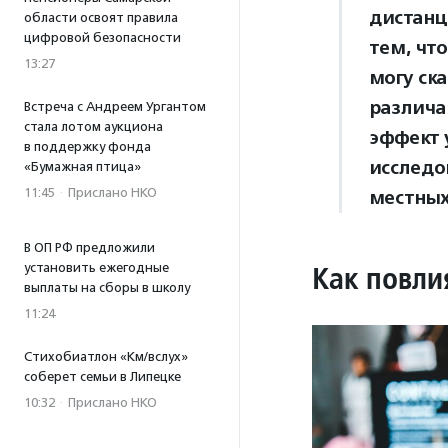
дистанц
области освоят правила
цифровой безопасности
тем, чт
13:27
могу ск
различа
Встреча с Андреем Ургантом
стала лотом аукциона
эффект 
в поддержку фонда
исследо
«Бумажная птица»
11:45
·
Прислано НКО
местных
В ОП РФ предложили
Как повли
установить ежегодные
выплаты на сборы в школу
11:24
Стихобиатлон «Км/вслух»
соберет семьи в Липецке
10:32
·
Прислано НКО