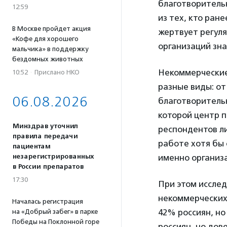
благотворитель
12:59
из тех, кто ране
В Москве пройдет акция
жертвует регул
«Кофе для хорошего
организаций зна
мальчика» в поддержку
бездомных животных
Некоммерческие
10:52
·
Прислано НКО
разные виды: от
06.08.2026
благотворитель
которой центр п
Минздрав уточнил
респондентов ли
правила передачи
работе хотя бы 
пациентам
незарегистрированных
именно организа
в России препаратов
17:30
При этом иссле
некоммерческих
Началась регистрация
42% россиян, н
на «Добрый забег» в парке
Победы на Поклонной горе
россиян, но дов