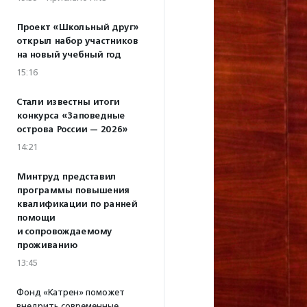
Проект «Школьный друг»
открыл набор участников
на новый учебный год
15:16
Стали известны итоги
конкурса «Заповедные
острова России — 2026»
14:21
Минтруд представил
программы повышения
квалификации по ранней
помощи
и сопровождаемому
проживанию
13:45
Фонд «Катрен» поможет
внедрить современные