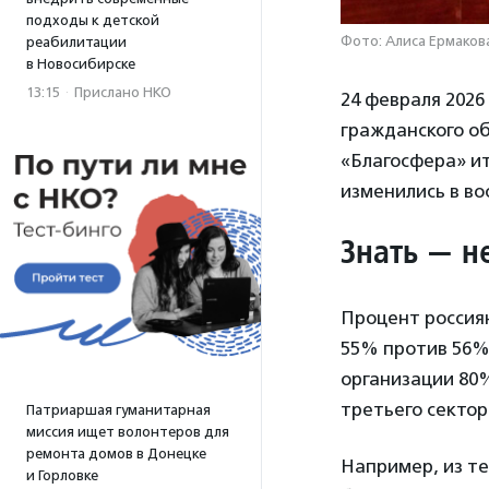
подходы к детской
Фото: Алиса Ермакова
реабилитации
в Новосибирске
13:15
·
Прислано НКО
24 февраля 2026
гражданского о
«Благосфера» и
изменились в во
Знать — н
Процент россиян
55% против 56%
организации 80
третьего сектор
Патриаршая гуманитарная
миссия ищет волонтеров для
ремонта домов в Донецке
Например, из тех
и Горловке