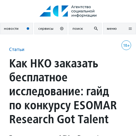
Перейти
к
содержанию
новости
сервисы
поиск
меню
18+
Статьи
Как НКО заказать
бесплатное
исследование: гайд
по конкурсу ESOMAR
Research Got Talent