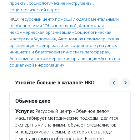
проекты
,
социологические инструменты
,
социологический опрос
НКО:
Ресурсный центр помощи людям с ментальными
особенностями "Обычное дело"
,
Автономная
некоммерческая организация «Социологическая
мастерская Задорина»
,
Автономная некоммерческая
организация «Центр развития социально-культурных
инициатив и благотворительности «Благосфера»
,
Автономная некоммерческая организация «Агентство
социальной информации»
Узнайте больше в каталоге НКО
Обычное дело
ЦИРК
Услуги:
Ресурсный центр «Обычное дело»
Услуг
масштабирует методические подходы, делится
в сост
экспертными знаниями, обучает специалистов
мастер
и поддерживает семьи, в которых есть люди
исслед
с ментальными особенностями. В центре
состоя