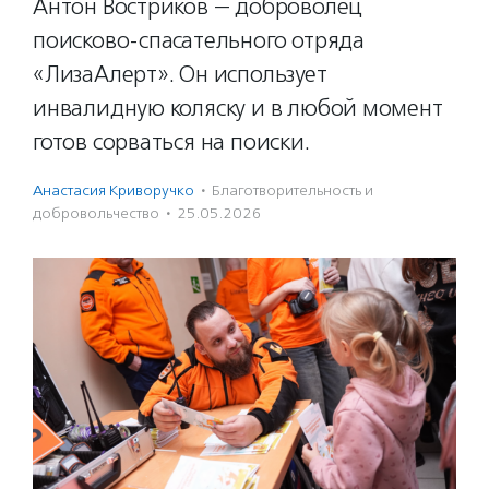
Антон Востриков — доброволец
поисково-спасательного отряда
«ЛизаАлерт». Он использует
инвалидную коляску и в любой момент
готов сорваться на поиски.
Анастасия Криворучко
·
Благотвори­тель­ность и
доброволь­чест­во
·
25.05.2026