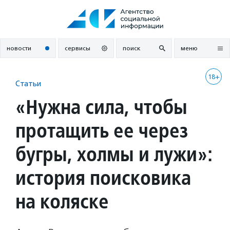
Перейти
к
содержанию
новости
сервисы
поиск
меню
18+
Статьи
«Нужна сила, чтобы
протащить ее через
бугры, холмы и лужи»:
история поисковика
на коляске