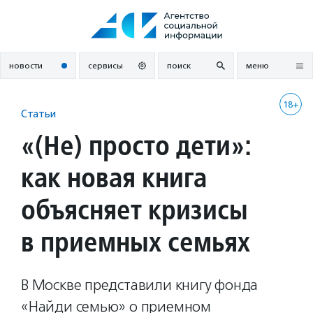
Перейти
к
содержанию
новости
сервисы
поиск
меню
18+
Статьи
«(Не) просто дети»:
как новая книга
объясняет кризисы
в приемных семьях
В Москве представили книгу фонда
«Найди семью» о приемном