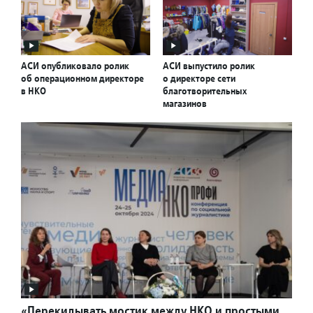
АСИ опубликовало ролик
АСИ выпустило ролик
об операционном директоре
о директоре сети
в НКО
благотворительных
магазинов
«Перекидывать мостик между НКО и простыми