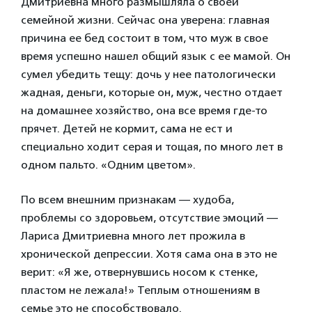
Дмитриевна много размышляла о своей
семейной жизни. Сейчас она уверена: главная
причина ее бед состоит в том, что муж в свое
время успешно нашел общий язык с ее мамой. Он
сумел убедить тещу: дочь у нее патологически
жадная, деньги, которые он, муж, честно отдает
на домашнее хозяйство, она все время где-то
прячет. Детей не кормит, сама не ест и
специально ходит серая и тощая, по много лет в
одном пальто. «Одним цветом».
По всем внешним признакам — худоба,
проблемы со здоровьем, отсутствие эмоций —
Лариса Дмитриевна много лет прожила в
хронической депрессии. Хотя сама она в это не
верит: «Я же, отвернувшись носом к стенке,
пластом не лежала!» Теплым отношениям в
семье это не способствовало.