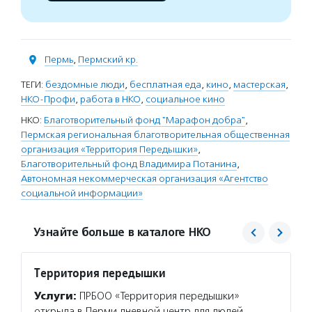
Пермь
,
Пермский кр.
ТЕГИ:
бездомные люди
,
бесплатная еда
,
кино
,
мастерская
,
НКО-Профи
,
работа в НКО
,
социальное кино
НКО:
Благотворительный фонд "Марафон добра"
,
Пермская региональная благотворительная общественная
организация «Территория Передышки»
,
Благотворительный фонд Владимира Потанина
,
Автономная некоммерческая организация «Агентство
социальной информации»
Узнайте больше в каталоге НКО
Территория передышки
Благо
Потан
Услуги:
ПРБОО «Территория передышки»
Услуг
открыла в Перми дневной центр для людей