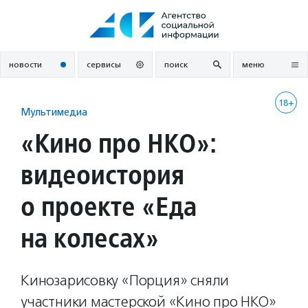
Перейти
к
содержанию
новости
сервисы
поиск
меню
18+
Мультимедиа
«Кино про НКО»:
видеоистория
о проекте «Еда
на колесах»
Кинозарисовку «Порция» сняли
участники мастерской «Кино про НКО»