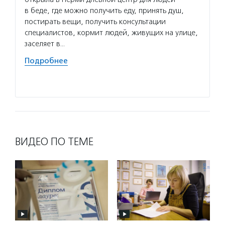
Потани
в беде, где можно получить еду, принять душ,
эндаум
постирать вещи, получить консультации
компет
специалистов, кормит людей, живущих на улице,
деятел
заселяет в…
в пери
Подробнее
практи
Подро
ВИДЕО ПО ТЕМЕ