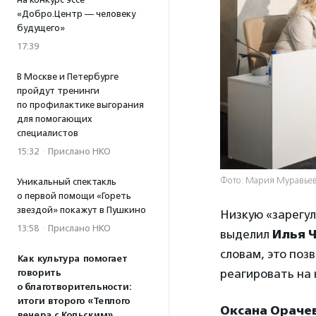
«Добро.Центр — человеку
будущего»
17:39
В Москве и Петербурге
пройдут тренинги
по профилактике выгорания
для помогающих
специалистов
15:32
·
Прислано НКО
Фото: Мария Муравье
Уникальный спектакль
о первой помощи «Гореть
звездой» покажут в Пушкино
Низкую «зарегу
13:58
·
Прислано НКО
выделил
Илья 
словам, это поз
Как культура помогает
реагировать на 
говорить
о благотворительности:
итоги второго «Теплого
Оксана Ораче
вечера с Кольским»