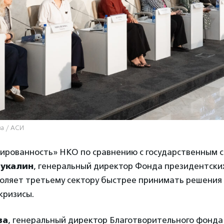
ва / АСИ
лированность» НКО по сравнению с государственным 
Чукалин
, генеральный директор Фонда президентских
воляет третьему сектору быстрее принимать решения
кризисы.
ва
, генеральный директор Благотворительного фонд