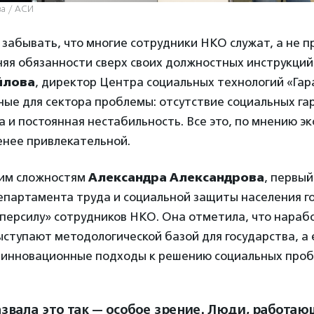
ва / АСИ
 забывать, что многие сотрудники НКО служат, а не п
няя обязанности сверх своих должностных инструкций
йлова
, директор Центра социальных технологий «Гар
ные для сектора проблемы: отсутствие социальных га
а и постоянная нестабильность. Все это, по мнению э
енее привлекательной.
тим сложностям
Александра Александрова
, первы
епартамента труда и социальной защиты населения г
персилу» сотрудников НКО. Она отметила, что нараб
ыступают методологической базой для государства, а 
инновационные подходы к решению социальных проб
азвала это так — особое зрение. Люди, работаю