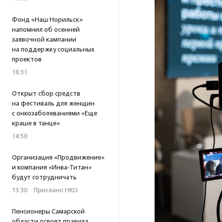
Фонд «Наш Норильск»
напомнил об осенней
заявочной кампании
на поддержку социальных
проектов
16:31
Открыт сбор средств
на фестиваль для женщин
с онкозаболеваниями «Еще
краше в танце»
14:50
Организация «Продвижение»
и компания «Инва-Титан»
будут сотрудничать
13:30
·
Прислано НКО
Пенсионеры Самарской
области освоят правила