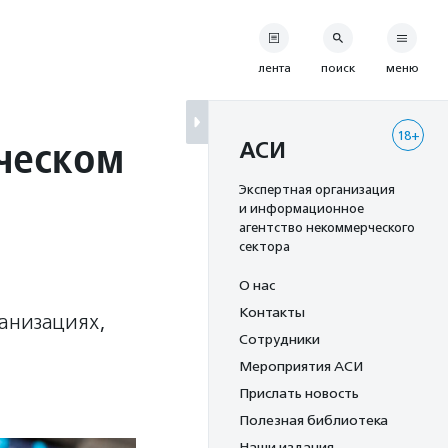
лента
поиск
меню
18+
рческом
АСИ
Экспертная организация
и информационное
агентство некоммерческого
сектора
О нас
Контакты
анизациях,
Сотрудники
Мероприятия АСИ
Прислать новость
Полезная библиотека
Наши издания