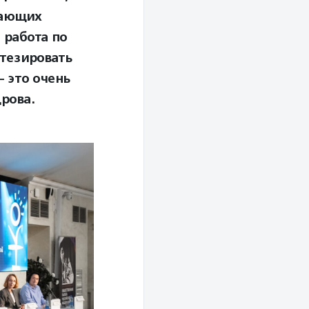
гающих
 работа по
нтезировать
— это очень
рова.