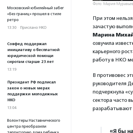
Фото: Мария Муравье
Московский юбилейный забег
«Без границ» прошел в стиле
При этом нельзя
ретро
зачастую выпол
13:30
·
Прислано НКО
Марина Миха
озвучила извест
Совфед поддержал
инициативу о бесплатной
карьерного рост
юридической помощи
работу в НКО м
сиротам старше 23 лет
13:19
В противовес э
Президент РФ подписал
руководителя Д
закон о новых мерах
подчеркнула «су
поддержки молодежных
сектора часто в
НКО
13:04
разрабатывают 
Волонтеры Наставнического
центра преобразили
«Я бы н
территорию дома ребенка