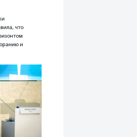
ки
вила, что
ризонтом
горанию и