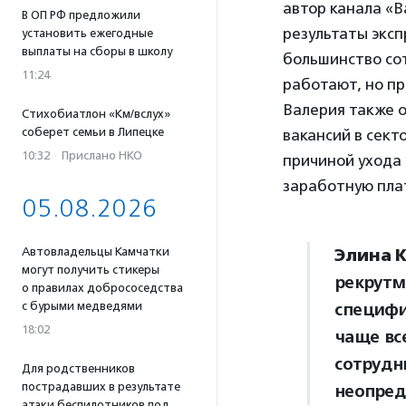
автор канала «В
В ОП РФ предложили
результаты эксп
установить ежегодные
выплаты на сборы в школу
большинство со
11:24
работают, но п
Валерия также о
Стихобиатлон «Км/вслух»
соберет семьи в Липецке
вакансий в сект
10:32
·
Прислано НКО
причиной ухода
заработную плат
05.08.2026
Автовладельцы Камчатки
Элина К
могут получить стикеры
рекрутм
о правилах добрососедства
с бурыми медведями
специфи
18:02
чаще вс
сотрудн
Для родственников
пострадавших в результате
неопред
атаки беспилотников под