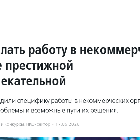
елать работу в некомме
е престижной
лекательной
удили специфику работы в некоммерческих орг
роблемы и возможные пути их решения.
 и конкурсы
,
НКО-сектор
·
17.06.2026