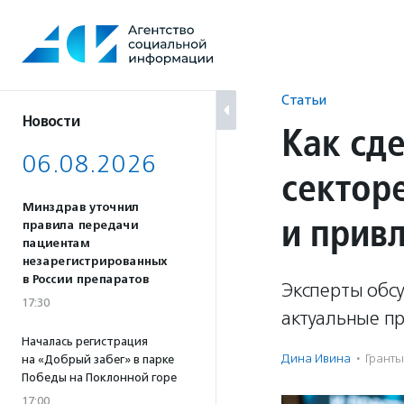
Перейти
к
содержанию
Статьи
Новости
Как сд
06.08.2026
сектор
Минздрав уточнил
и прив
правила передачи
пациентам
незарегистрированных
в России препаратов
Эксперты обс
17:30
актуальные п
Началась регистрация
Дина Ивина
·
Гранты
на «Добрый забег» в парке
Победы на Поклонной горе
17:00