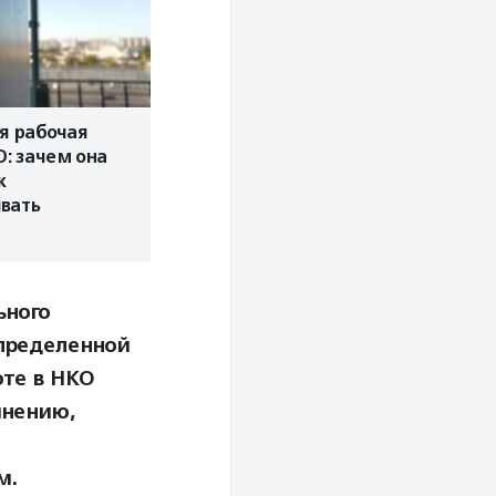
я рабочая
О: зачем она
к
вать
ьного
пределенной
оте в НКО
мнению,
м.