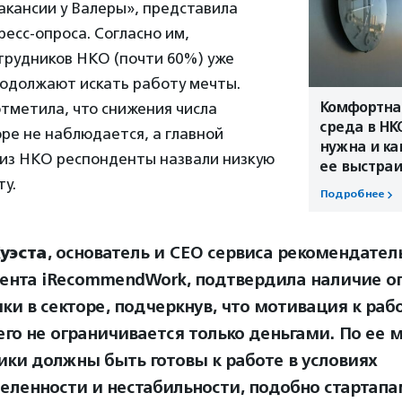
акансии у Валеры», представила
ресс-опроса. Согласно им,
трудников НКО (почти 60%) уже
родолжают искать работу мечты.
Комфортна
тметила, что снижения числа
среда в НК
оре не наблюдается, а главной
нужна и ка
 из НКО респонденты назвали низкую
ее выстраи
у.
Подробнее
уэста
, основатель и СЕО сервиса рекомендател
ента iRecommendWork, подтвердила наличие о
ки в секторе, подчеркнув, что мотивация к раб
его не ограничивается только деньгами. По ее 
ики должны быть готовы к работе в условиях
еленности и нестабильности, подобно стартапа