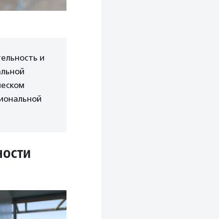
ельность и
альной
ческом
сиональной
ности