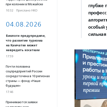
при колонии в Можайске
глубже 
10:32
·
Прислано НКО
професси
алгорит
04.08.2026
особый у
сильная
Биологи предупредили,
что развитие туризма
на Камчатке может
навредить косаткам
17:59
Почти половина
соцпредприятий России
сосредоточена в 10 регионах
страны — фонд «Наше
будущее»
17:46
Принимаются заявки
на конкурс эссе