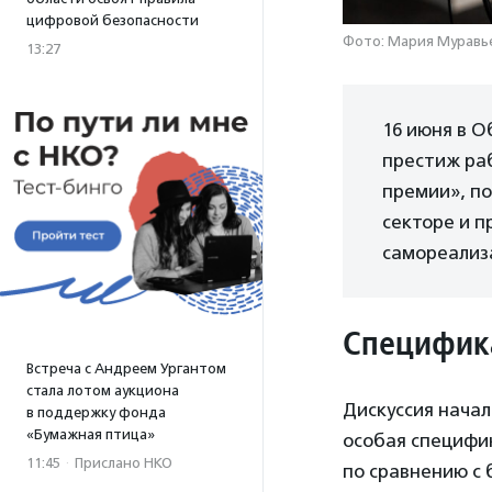
цифровой безопасности
Фото: Мария Муравье
13:27
16 июня в 
престиж ра
премии», п
секторе и 
самореализ
Специфика
Встреча с Андреем Ургантом
стала лотом аукциона
Дискуссия начал
в поддержку фонда
«Бумажная птица»
особая специфи
11:45
·
Прислано НКО
по сравнению с 