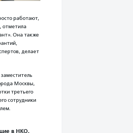
росто работают,
, отметила
ант». Она также
рантий,
кспертов, делает
й заместитель
орода Москвы,
отки третьего
его сотрудники
лем.
щие в НКО,