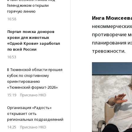
Геленджиком открыли
горячую линию
Инга Моисеев
16:58
некоммерческих 
Портал поиска доноров
противоречие м
крови для животных
планирования из
«Одной Крови» заработал
по всей России
тревожности.
16:53
В Тюменской области прошел
кубок по спортивному
ориентированию
«Тюменский формат-2026»
15:19
·
Прислано НКО
Организация «Радость»
открывает сеть
региональных подразделений
14:25
·
Прислано НКО