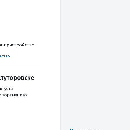
ка-пристройство.
ест­во
Ялуторовске
вгуста
 спортивного