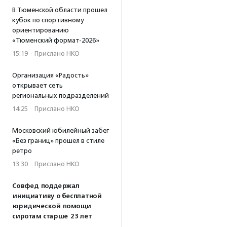
В Тюменской области прошел
кубок по спортивному
ориентированию
«Тюменский формат-2026»
15:19
·
Прислано НКО
Организация «Радость»
открывает сеть
региональных подразделений
14:25
·
Прислано НКО
Московский юбилейный забег
«Без границ» прошел в стиле
ретро
13:30
·
Прислано НКО
Совфед поддержал
инициативу о бесплатной
юридической помощи
сиротам старше 23 лет