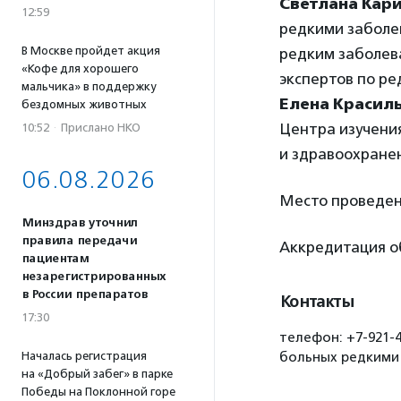
Светлана Кар
12:59
редкими заболев
В Москве пройдет акция
редким заболев
«Кофе для хорошего
экспертов по р
мальчика» в поддержку
Елена Красил
бездомных животных
Центра изучени
10:52
·
Прислано НКО
и здравоохране
06.08.2026
Место проведен
Минздрав уточнил
правила передачи
Аккредитация о
пациентам
незарегистрированных
в России препаратов
Контакты
17:30
телефон: +7-921-4
Началась регистрация
больных редкими 
на «Добрый забег» в парке
Победы на Поклонной горе