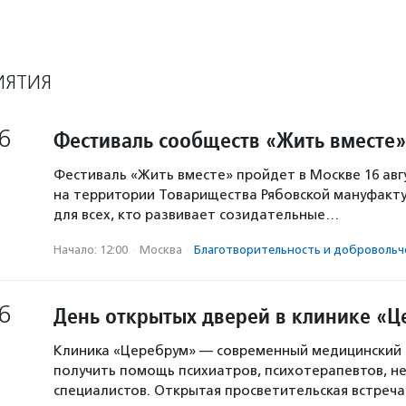
ИЯТИЯ
6
Фестиваль сообществ «Жить вместе»
Фестиваль «Жить вместе» пройдет в Москве 16 авг
на территории Товарищества Рябовской мануфакту
для всех, кто развивает созидательные…
Начало: 12:00
·
Москва
·
Благотвори­тель­ность и доброволь­ч
6
День открытых дверей в клинике «
Клиника «Церебрум» — современный медицинский 
получить помощь психиатров, психотерапевтов, не
специалистов. Открытая просветительская встреч