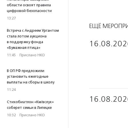
области освоят правила
цифровой безопасности
13:27
ЕЩЁ МЕРОПР
Встреча с Андреем Ургантом
стала лотом аукциона
16.08.202
в поддержку фонда
«Бумажная птица»
11:45
·
Прислано НКО
В ОП РФ предложили
установить ежегодные
выплаты на сборы в школу
11:24
16.08.202
Стихобиатлон «Км/вслух»
соберет семьи в Липецке
10:32
·
Прислано НКО