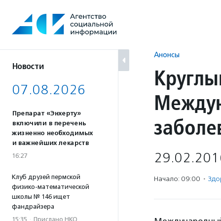
Перейти
к
содержанию
Анонсы
Новости
Круглы
07.08.2026
Междун
Препарат «Энхерту»
заболе
включили в перечень
жизненно необходимых
и важнейших лекарств
29.02.201
16:27
Клуб друзей пермской
Начало: 09:00
·
Здо
физико-математической
школы № 146 ищет
фандрайзера
15:35
·
Прислано НКО