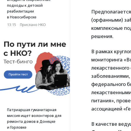
подходы к детской
Предполагается
реабилитации
в Новосибирске
(орфанными) за
13:15
·
Прислано НКО
комплексные под
решения.
В рамках кругло
мониторинга «В
лекарственного
заболеваниями,
федерального б
лекарственными
питания», пров
ассоциацией «Ге
Патриаршая гуманитарная
миссия ищет волонтеров для
ремонта домов в Донецке
В качестве веду
и Горловке