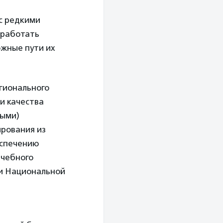
с редкими
зработать
ожные пути их
егионального
и качества
ными)
рования из
еспечению
ечебного
 и Национальной