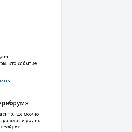
уста
ры. Это событие
ест­во
Церебрум»
центр, где можно
врологов и других
а пройдет…