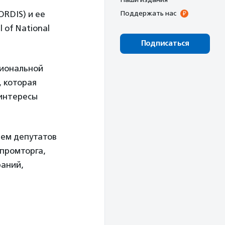
RDIS) и ее
Поддержать нас
 of National
Подписаться
циональной
 которая
 интересы
ием депутатов
промторга,
аний,