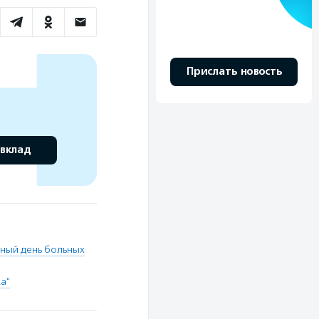
Прислать новость
 вклад
ный день больных
а"