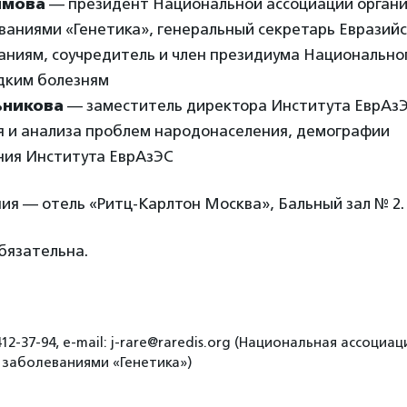
имова
— президент Национальной ассоциации органи
аниями «Генетика», генеральный секретарь Евразийс
аниям, соучредитель и член президиума Национальног
едким болезням
ьникова
— заместитель директора Института ЕврАзЭ
я и анализа проблем народонаселения, демографии
ния Института ЕврАзЭС
ия — отель «Ритц-Карлтон Москва», Бальный зал № 2.
бязательна.
12-37-94, e-mail: j-rare@raredis.org (Национальная ассоциа
заболеваниями «Генетика»)