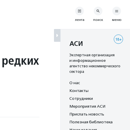
лента
поиск
меню
18+
АСИ
 редких
Экспертная организация
и информационное
агентство некоммерческого
сектора
О нас
Контакты
Сотрудники
Мероприятия АСИ
Прислать новость
Полезная библиотека
Наши издания