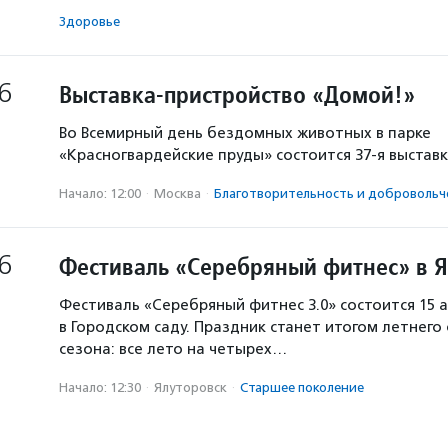
Здоровье
6
Выставка-пристройство «Домой!»
Во Всемирный день бездомных животных в парке
«Красногвардейские пруды» состоится 37-я выстав
Начало: 12:00
·
Москва
·
Благотвори­тель­ность и доброволь­ч
6
Фестиваль «Серебряный фитнес» в 
Фестиваль «Серебряный фитнес 3.0» состоится 15 а
в Городском саду. Праздник станет итогом летнего
сезона: все лето на четырех…
Начало: 12:30
·
Ялуторовск
·
Старшее поколение