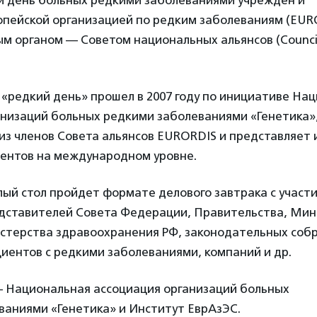
день больных редкими заболеваниями учрежден и
опейской организацией по редким заболеваниям (EURO
 органом — Советом национальных альянсов (Council
 «редкий день» прошел в 2007 году по инициативе На
анизаций больных редкими заболеваниями «Генетика»,
из членов Совета альянсов EURORDIS и представляет
иентов на международном уровне.
глый стол пройдет формате делового завтрака с участ
едставителей Совета Федерации, Правительства, Мин
терства здравоохранения РФ, законодательных собр
иентов с редкими заболеваниями, компаний и др.
 Национальная ассоциация организаций больных
ваниями «Генетика» и Институт ЕврАзЭС.