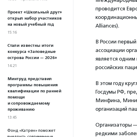
Международный 
проводится Евр
Проект «Школьный друг»
координационным
открыл набор участников
на новый учебный год
Alliances).
15:16
В России первый
Стали известны итоги
ассоциации орг
конкурса «Заповедные
острова России — 2026»
является одним 
14:21
российских пац
Минтруд представил
В этом году кру
программы повышения
квалификации по ранней
Госдумы РФ, пр
помощи
Минфина, Минис
и сопровождаемому
организаций пац
проживанию
13:45
Организаторы —
Фонд «Катрен» поможет
редкими заболе
внедрить современные