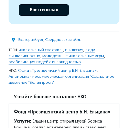
Внести вклад
Екатеринбург
,
Свердловская обл.
ТЕГИ:
инклюзивный спектакль
,
инклюзия
,
люди
с инвалидностью
,
молодежные инклюзивные игры
,
реабилитация людей с инвалидностью
НКО:
Фонд «Президентский центр Б.Н. Ельцина»
,
Автономная некоммерческая организация "Социальное
движение "Белая трость"
Узнайте больше в каталоге НКО
Фонд «Президентский центр Б.Н. Ельцина»
Услуги:
Ельцин центр открыл музей Бориса
Ельцина, создал арт-галерею для выставочных