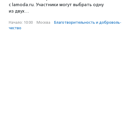
с lamoda.ru. Участники могут выбрать одну
из двух…
Начало: 10:00
·
Москва
·
Благотвори­тель­ность и доброволь­
чест­во