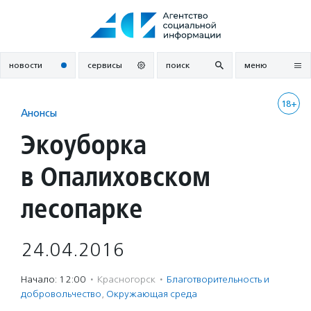
Перейти
к
содержанию
новости
сервисы
поиск
меню
18+
Анонсы
Экоуборка
в Опалиховском
лесопарке
24.04.2016
Начало: 12:00
·
Красногорск
·
Благотвори­тель­ность и
доброволь­чест­во
,
Окружающая среда