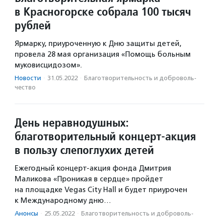
в Красногорске собрала 100 тысяч
рублей
Ярмарку, приуроченную к Дню защиты детей,
провела 28 мая организация «Помощь больным
муковисцидозом».
Новости
·
31.05.2022
·
Благотвори­тель­ность и доброволь­
чест­во
День неравнодушных:
благотворительный концерт-акция
в пользу слепоглухих детей
Ежегодный концерт-акция фонда Дмитрия
Маликова «Проникая в сердце» пройдет
на площадке Vegas City Hall и будет приурочен
к Международному дню…
Анонсы
·
25.05.2022
·
Благотвори­тель­ность и доброволь­