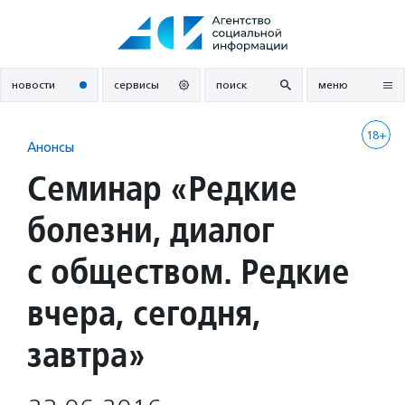
Перейти
к
содержанию
новости
сервисы
поиск
меню
18+
Анонсы
Семинар «Редкие
болезни, диалог
с обществом. Редкие
вчера, сегодня,
завтра»