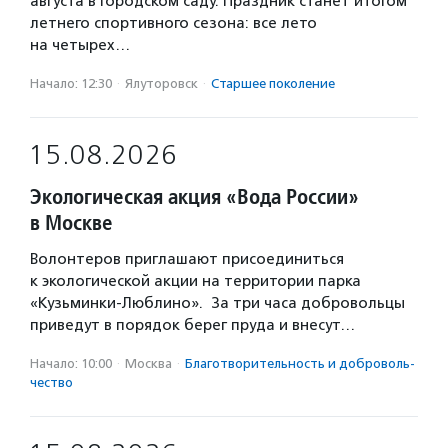
августа в Городском саду. Праздник станет итогом
летнего спортивного сезона: все лето
на четырех…
Начало: 12:30
·
Ялуторовск
·
Старшее поколение
15.08.2026
Экологическая акция «Вода России»
в Москве
Волонтеров приглашают присоединиться
к экологической акции на территории парка
«Кузьминки-Люблино». За три часа добровольцы
приведут в порядок берег пруда и внесут…
Начало: 10:00
·
Москва
·
Благотвори­тель­ность и доброволь­
чест­во