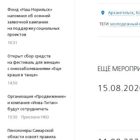
Фонд «Наш Норильск»
Архангельск
,
К
напомнил об осенней
заявочной кампании
ТЕГИ:
молодежный 
на поддержку социальных
проектов
16:31
Открыт сбор средств
на фестиваль для женщин
ЕЩЁ МЕРОПР
с онкозаболеваниями «Еще
краше в танце»
14:50
15.08.202
Организация «Продвижение»
и компания «Инва-Титан»
будут сотрудничать
13:30
·
Прислано НКО
Пенсионеры Самарской
области освоят правила