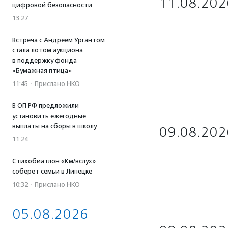
11.08.202
цифровой безопасности
13:27
Встреча с Андреем Ургантом
стала лотом аукциона
в поддержку фонда
«Бумажная птица»
11:45
·
Прислано НКО
В ОП РФ предложили
установить ежегодные
выплаты на сборы в школу
09.08.202
11:24
Стихобиатлон «Км/вслух»
соберет семьи в Липецке
10:32
·
Прислано НКО
05.08.2026