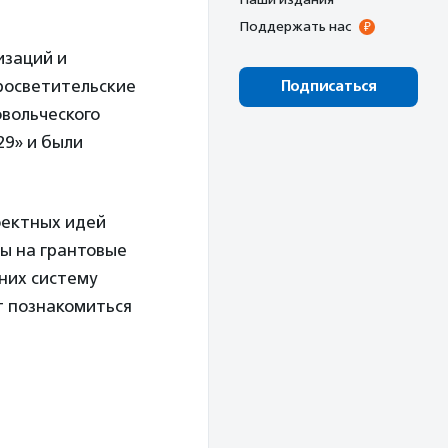
Поддержать нас
изаций и
просветительские
Подписаться
овольческого
29» и были
оектных идей
ны на грантовые
них систему
т познакомиться