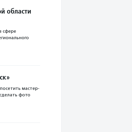
й области
в сфере
егионального
ск»
 посетить мастер-
 сделать фото