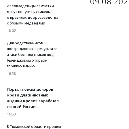
09.08.202
Автовладельцы Камчатки
могут получить стикеры
о правилах добрососедства
с бурыми медведями
18:02
Для родственников
пострадавших в результате
атаки беспилотников под
Геленджиком открыли
горячую линию
16:58
Портал поиска доноров
крови для животных
«Одной Крови» заработал
по всей России
16:53
В Тюменской области прошел