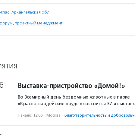
отлас
,
Архангельская обл.
форум
,
проектный менеджмент
ИЯТИЯ
6
Выставка-пристройство «Домой!»
Во Всемирный день бездомных животных в парке
«Красногвардейские пруды» состоится 37-я выстав
Начало: 12:00
·
Москва
·
Благотвори­тель­ность и доброволь­ч