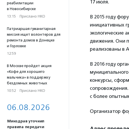
17 июля.
реабилитации
в Новосибирске
В 2015 году фор
13:15
·
Прислано НКО
инициативных гр
Патриаршая гуманитарная
экологические а
миссия ищет волонтеров для
ремонта домов в Донецке
движения. Они п
и Горловке
реализованы в А
12:59
В 2016 году орг
В Москве пройдет акция
муниципального 
«Кофе для хорошего
мальчика» в поддержку
конкурсы, сфор
бездомных животных
сопровождения.
10:52
·
Прислано НКО
с более опытным
06.08.2026
Организатор фо
Минздрав уточнил
правила передачи
Адрес провед