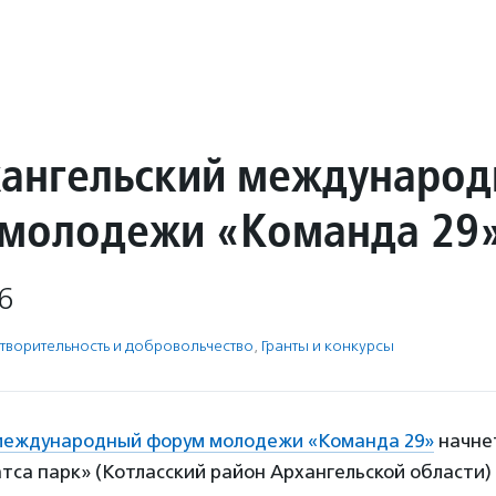
рхангельский междунаро
молодежи «Команда 29
6
твори­тель­ность и доброволь­чест­во
,
Гранты и конкурсы
международный форум молодежи «Команда 29»
начнет
тса парк» (Котласский район Архангельской области)