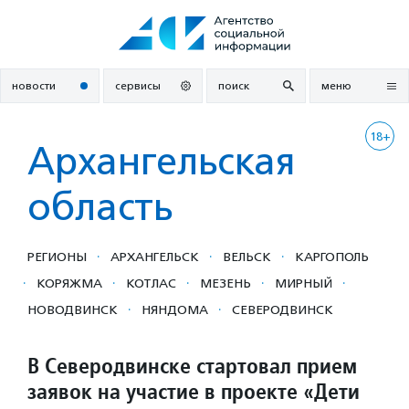
Перейти
к
содержанию
новости
сервисы
поиск
меню
18+
Архангельская
область
·
·
·
РЕГИОНЫ
АРХАНГЕЛЬСК
ВЕЛЬСК
КАРГОПОЛЬ
·
·
·
·
·
КОРЯЖМА
КОТЛАС
МЕЗЕНЬ
МИРНЫЙ
·
·
НОВОДВИНСК
НЯНДОМА
СЕВЕРОДВИНСК
В Северодвинске стартовал прием
заявок на участие в проекте «Дети