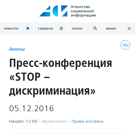
Перейти
к
содержанию
новости
сервисы
поиск
меню
18+
Анонсы
Пресс-конференция
«STOP –
дискриминация»
05.12.2016
Начало: 12:00
·
Архангельск
·
Права человека