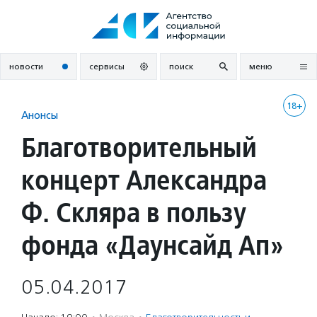
Перейти
к
содержанию
новости
сервисы
поиск
меню
18+
Анонсы
Благотворительный
концерт Александра
Ф. Скляра в пользу
фонда «Даунсайд Ап»
05.04.2017