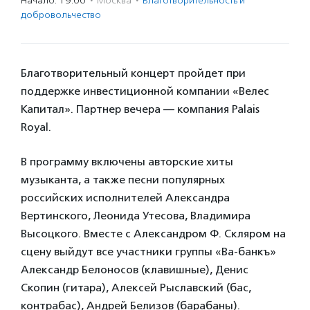
Начало: 19:00
·
Москва
·
Благотвори­тель­ность и
доброволь­чест­во
Благотворительный концерт пройдет при
поддержке инвестиционной компании «Велес
Капитал». Партнер вечера — компания Palais
Royal.
В программу включены авторские хиты
музыканта, а также песни популярных
российских исполнителей Александра
Вертинского, Леонида Утесова, Владимира
Высоцкого. Вместе с Александром Ф. Скляром на
сцену выйдут все участники группы «Ва-банкъ»
Александр Белоносов (клавишные), Денис
Скопин (гитара), Алексей Рыславский (бас,
контрабас), Андрей Белизов (барабаны).