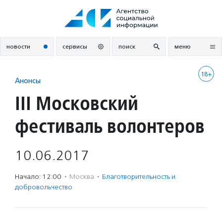
Перейти
к
содержанию
новости
сервисы
поиск
меню
18+
Анонсы
III Московский
фестиваль волонтеров
10.06.2017
Начало: 12:00
·
Москва
·
Благотвори­тель­ность и
доброволь­чест­во