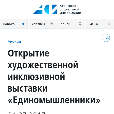
Перейти
к
содержанию
новости
сервисы
поиск
меню
18+
Анонсы
Открытие
художественной
инклюзивной
выставки
«Единомышленники»