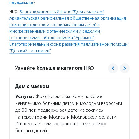
передышка»
НКО:
Благотворительный фонд "Дом с маяком"
,
Архангельская региональная общественная организация
помощи родителям воспитывающим детей с
множественными органическими и редкими
генетическими заболеваниями "Аргимоз"
,
Благотворительный фонд развития паллиативной помощи
"Детский паллиатив"
Узнайте больше в каталоге НКО
Дом с маяком
Детск
Услуги:
Фонд «Дом с маяком» помогает
Услуг
неизлечимо больным детям и молодым взрослым
детям 
до 30 лет, поддерживая детские хосписы
семьям
на территории Москвы и Московской области.
помога
Он помогает семьям забирать неизлечимо
разраб
больных детей…
в обез
специа