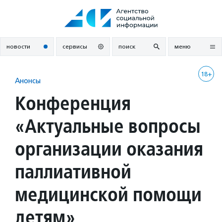
Перейти
к
содержанию
новости
сервисы
поиск
меню
18+
Анонсы
Конференция
«Актуальные вопросы
организации оказания
паллиативной
медицинской помощи
детям»