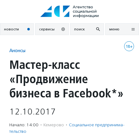
Перейти
к
содержанию
новости
сервисы
поиск
меню
18+
Анонсы
Мастер-класс
«Продвижение
бизнеса в Facebook*»
12.10.2017
Начало: 14:00
·
Кемерово
·
Социальное предпри­нима­
тель­ство