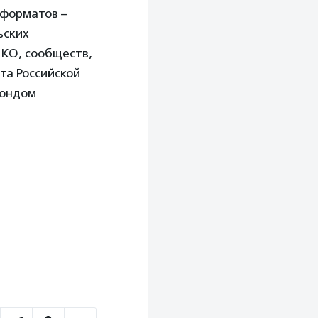
 форматов –
ьских
НКО, сообществ,
та Российской
Фондом