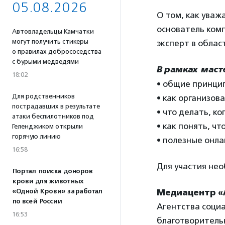
05.08.2026
О том, как уваж
основатель комп
Автовладельцы Камчатки
могут получить стикеры
эксперт в облас
о правилах добрососедства
с бурыми медведями
В рамках маст
18:02
• общие принц
Для родственников
• как организов
пострадавших в результате
• что делать, к
атаки беспилотников под
• как понять, чт
Геленджиком открыли
горячую линию
• полезные онл
16:58
Для участия не
Портал поиска доноров
крови для животных
«Одной Крови» заработал
Медиацентр «
по всей России
Агентства соци
16:53
благотворитель