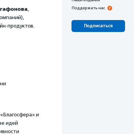
Поддержать нас
Агафонова
,
компаний),
йн-продуктов.
Подписаться
ени
 «Благосфера» и
ве идей
тивности