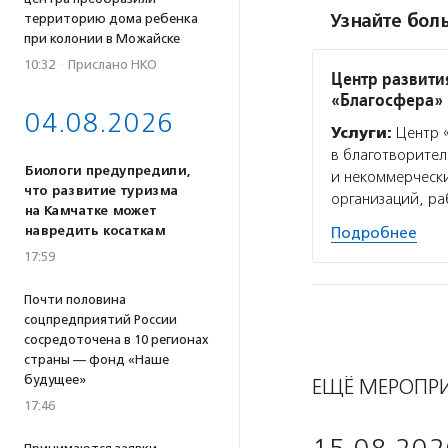
Узнайте боль
территорию дома ребенка
при колонии в Можайске
10:32
·
Прислано НКО
Центр развити
«Благосфера»
04.08.2026
Услуги:
Центр «
в благотворител
Биологи предупредили,
и некоммерчески
что развитие туризма
организаций, р
на Камчатке может
навредить косаткам
Подробнее
17:59
Почти половина
соцпредприятий России
сосредоточена в 10 регионах
страны — фонд «Наше
будущее»
ЕЩЁ МЕРОПР
17:46