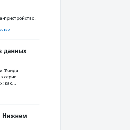
ка-пристройство.
ест­во
в данных
ми Фонда
з серии
х: как…
в Нижнем