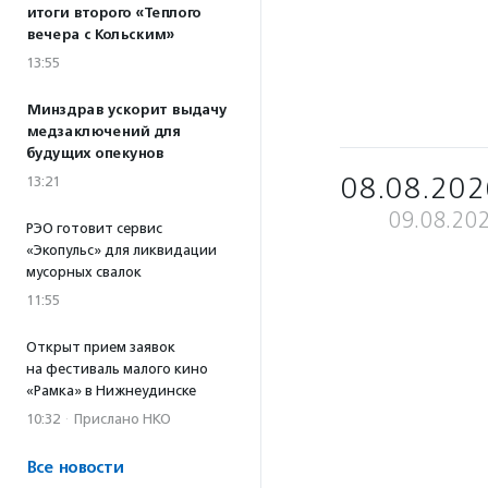
итоги второго «Теплого
вечера с Кольским»
13:55
Минздрав ускорит выдачу
медзаключений для
будущих опекунов
08.08.202
13:21
09.08.20
РЭО готовит сервис
«Экопульс» для ликвидации
мусорных свалок
11:55
Открыт прием заявок
на фестиваль малого кино
«Рамка» в Нижнеудинске
10:32
·
Прислано НКО
Все новости