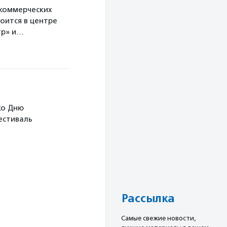
екоммерческих
оится в центре
тр» и…
ко Дню
Фестиваль
Рассылка
Cамые свежие новости,