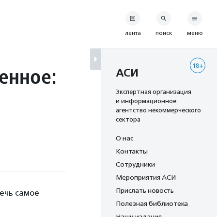
лента
поиск
меню
18+
енное:
АСИ
Экспертная организация
и информационное
агентство некоммерческого
сектора
О нас
Контакты
Сотрудники
Мероприятия АСИ
Прислать новость
ечь самое
Полезная библиотека
Наши издания