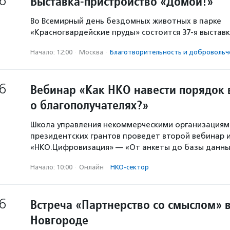
6
Выставка-пристройство «Домой!»
Во Всемирный день бездомных животных в парке
«Красногвардейские пруды» состоится 37-я выстав
Начало: 12:00
·
Москва
·
Благотвори­тель­ность и доброволь­ч
6
Вебинар «Как НКО навести порядок 
о благополучателях?»
Школа управления некоммерческими организация
президентских грантов проведет второй вебинар и
«НКО.Цифровизация» — «От анкеты до базы данны
Начало: 10:00
·
Онлайн
·
НКО-сектор
6
Встреча «Партнерство со смыслом» 
Новгороде