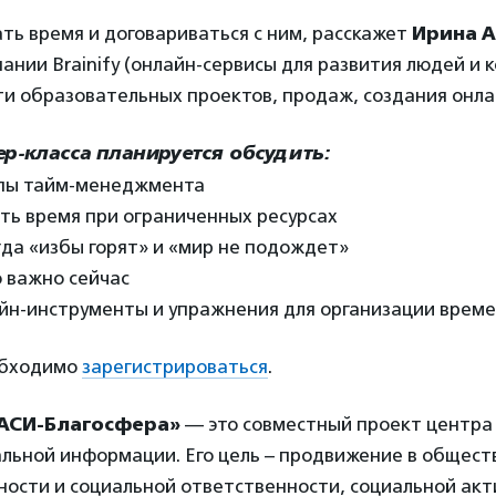
ать время и договариваться с ним, расскажет
Ирина 
ании Brainify (онлайн-сервисы для развития людей и 
ти образовательных проектов, продаж, создания онла
ер-класса планируется обсудить:
ипы тайм-менеджмента
ать время при ограниченных ресурсах
огда «избы горят» и «мир не подождет»
о важно сейчас
айн-инструменты и упражнения для организации врем
обходимо
зарегистрироваться
.
АСИ-Благосфера»
— это совместный проект центра
альной информации. Его цель – продвижение в общест
ности и социальной ответственности, социальной ак