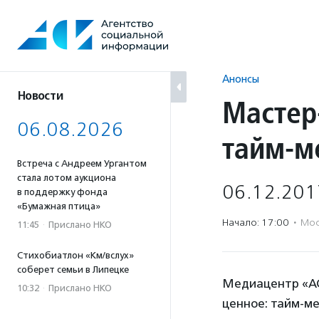
Перейти
к
содержанию
Анонсы
Новости
Мастер
06.08.2026
тайм-м
Встреча с Андреем Ургантом
стала лотом аукциона
06.12.201
в поддержку фонда
«Бумажная птица»
Начало: 17:00
·
Мос
11:45
·
Прислано НКО
Стихобиатлон «Км/вслух»
соберет семьи в Липецке
Медиацентр «АС
10:32
·
Прислано НКО
ценное: тайм-м