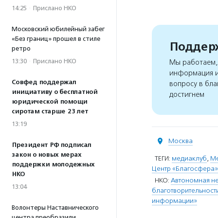
14:25
·
Прислано НКО
Московский юбилейный забег
«Без границ» прошел в стиле
Поддерж
ретро
13:30
·
Прислано НКО
Мы работаем, 
информация и
Совфед поддержал
вопросу в бла
инициативу о бесплатной
достигнем
юридической помощи
сиротам старше 23 лет
13:19
Москва
Президент РФ подписал
закон о новых мерах
ТЕГИ:
медиаклуб
,
Ме
поддержки молодежных
Центр «Благосфера»
НКО
НКО:
Автономная не
13:04
благотворительност
информации»
Волонтеры Наставнического
центра преобразили