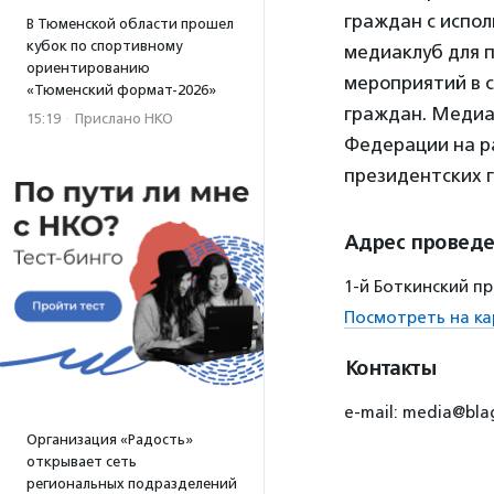
граждан с испо
В Тюменской области прошел
кубок по спортивному
медиаклуб для 
ориентированию
мероприятий в 
«Тюменский формат-2026»
граждан. Медиак
15:19
·
Прислано НКО
Федерации на р
президентских г
Адрес провед
1-й Боткинский про
Посмотреть на ка
Контакты
e-mail: media@bla
Организация «Радость»
открывает сеть
региональных подразделений