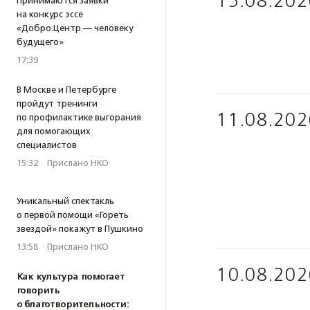
15.08.202
Принимаются заявки
на конкурс эссе
«Добро.Центр — человеку
будущего»
17:39
В Москве и Петербурге
пройдут тренинги
11.08.202
по профилактике выгорания
для помогающих
специалистов
15:32
·
Прислано НКО
Уникальный спектакль
о первой помощи «Гореть
звездой» покажут в Пушкино
13:58
·
Прислано НКО
10.08.202
Как культура помогает
говорить
о благотворительности: