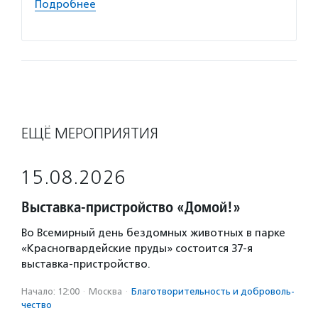
Подробнее
Подро
ЕЩЁ МЕРОПРИЯТИЯ
15.08.2026
Выставка-пристройство «Домой!»
Во Всемирный день бездомных животных в парке
«Красногвардейские пруды» состоится 37-я
выставка-пристройство.
Начало: 12:00
·
Москва
·
Благотвори­тель­ность и доброволь­
чест­во