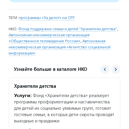
ТЕГИ:
программы «За дело!» на ОТР
НКО:
Фонд поддержки семьи и детей "Хранители детства"
,
Автономная некоммерческая организация
«Общественное телевидение России»
,
Автономная
некоммерческая организация «Агентство социальной
информации»
Узнайте больше в каталоге НКО
Хранители детства
Агент
Услуги:
Фонд «Хранители детства» реализует
Услуг
программы профориентации и наставничества
матери
для детей их социально уязвимых групп, готовит
сектор
гостевые семьи, в которых дети-сироты проводят
новост
выходные и праздники.
расска
некомм