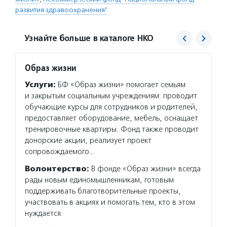
развития здравоохранения"
Узнайте больше в каталоге НКО
Образ жизни
Нацио
здрав
Услуги:
БФ «Образ жизни» помогает семьям
Услуг
и закрытым социальным учреждениям: проводит
здраво
обучающие курсы для сотрудников и родителей,
решени
предоставляет оборудование, мебель, оснащает
формат
тренировочные квартиры. Фонд также проводит
не ост
донорские акции, реализует проект
отпуск
сопровождаемого…
эпидем
Волонтерство:
В фонде «Образ жизни» всегда
преми
рады новым единомышленникам, готовым
Волон
поддерживать благотворительные проекты,
и ее к
участвовать в акциях и помогать тем, кто в этом
и прод
нуждается.
И знач