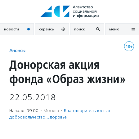
Перейти
к
содержанию
новости
сервисы
поиск
меню
18+
Анонсы
Донорская акция
фонда «Образ жизни»
22.05.2018
Начало: 09:00
·
Москва
·
Благотвори­тель­ность и
доброволь­чест­во
,
Здоровье