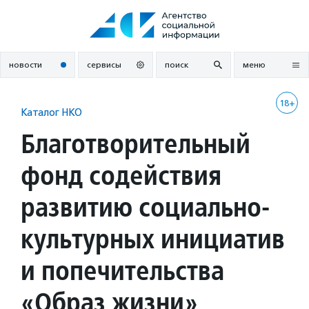
Перейти
к
содержанию
новости
сервисы
поиск
меню
18+
Каталог НКО
Благотворительный
фонд содействия
развитию социально-
культурных инициатив
и попечительства
«Образ жизни»