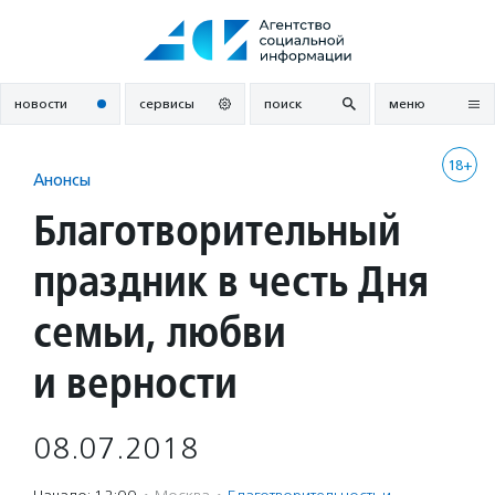
Перейти
к
содержанию
новости
сервисы
поиск
меню
18+
Анонсы
Благотворительный
праздник в честь Дня
семьи, любви
и верности
08.07.2018