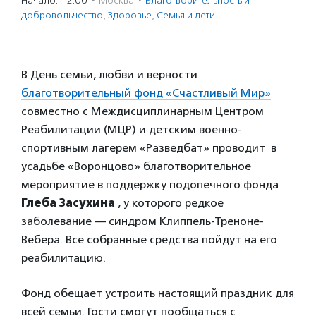
Начало: 12:00
·
Москва
·
Благотвори­тель­ность и
доброволь­чест­во
,
Здоровье
,
Семья и дети
В День семьи, любви и верности
благотворительный фонд «Счастливый Мир»
совместно с Междисциплинарным Центром
Реабилитации (МЦР) и детским военно-
спортивным лагерем «Разведбат» проводит в
усадьбе «Воронцово» благотворительное
мероприятие в поддержку подопечного фонда
Глеба Засухина
, у которого редкое
заболевание — синдром Клиппель-Треноне-
Вебера. Все собранные средства пойдут на его
реабилитацию.
Фонд обещает устроить настоящий праздник для
всей семьи. Гости смогут пообщаться с