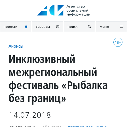
Перейти
к
содержанию
новости
сервисы
поиск
меню
18+
Анонсы
Инклюзивный
межрегиональный
фестиваль «Рыбалка
без границ»
14.07.2018