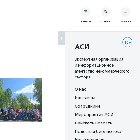
лента
поиск
меню
18+
АСИ
Экспертная организация
и информационное
агентство некоммерческого
сектора
О нас
Контакты
Сотрудники
Мероприятия АСИ
Прислать новость
Полезная библиотека
Наши издания