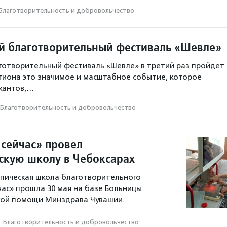
Благотвори­тель­ность и доброволь­чест­во
 благотворительный фестиваль «Шевле»
готворительный фестиваль «Шевле» в третий раз пройдет
егиона это значимое и масштабное событие, которое
кантов,…
Благотвори­тель­ность и доброволь­чест­во
сейчас» провел
скую школу в Чебоксарах
пическая школа благотворительного
ас» прошла 30 мая на базе Больницы
кой помощи Минздрава Чувашии.
·
Благотвори­тель­ность и доброволь­чест­во