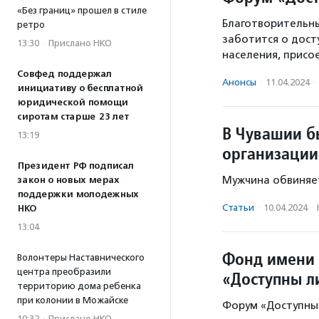
«Без границ» прошел в стиле
Благотворительны
ретро
заботится о дост
13:30
·
Прислано НКО
населения, прис
Совфед поддержал
Анонсы
·
11.04.2024
·
инициативу о бесплатной
юридической помощи
сиротам старше 23 лет
В Чувашии б
13:19
организации
Президент РФ подписал
Мужчина обвиняет
закон о новых мерах
поддержки молодежных
Статьи
·
10.04.2024
·
НКО
13:04
Фонд имени 
Волонтеры Наставнического
центра преобразили
«Доступны л
территорию дома ребенка
при колонии в Можайске
Форум «Доступны 
10:32
·
Прислано НКО