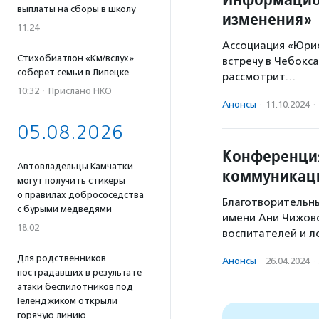
выплаты на сборы в школу
изменения»
11:24
Ассоциация «Юри
Стихобиатлон «Км/вслух»
встречу в Чебокс
соберет семьи в Липецке
рассмотрит…
10:32
·
Прислано НКО
Анонсы
·
11.10.2024
·
05.08.2026
Конференция
Автовладельцы Камчатки
коммуникац
могут получить стикеры
о правилах добрососедства
Благотворительн
с бурыми медведями
имени Ани Чижов
18:02
воспитателей и 
Для родственников
Анонсы
·
26.04.2024
·
пострадавших в результате
атаки беспилотников под
Геленджиком открыли
горячую линию