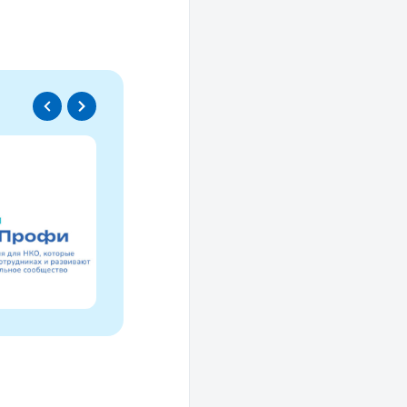
Спецпроект
Проводники социаль
изменений
Это ресурс, созданный для осмысле
НКО за 30 лет и размышлений об об