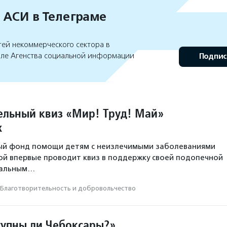
 АСИ в Телеграме
тей некоммерческого сектора в
але Агенства социальной информации
Подпис
ельный квиз «Мир! Труд! Май»
х
ый фонд помощи детям с неизлечимыми заболеваниями
й впервые проводит квиз в поддержку своей подопечной
ральным…
Благотвори­тель­ность и доброволь­чест­во
упны ли Чебоксары?»