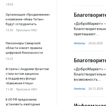
14:50
Благотворит
Организация «Продвижение»
и компания «Инва-Титан»
«ДоброМаркет» – 
будут сотрудничать
благотворительно
13:30
·
Прислано НКО
приглашают…
Пенсионеры Самарской
Анонсы
·
24.02.2025
·
области освоят правила
цифровой безопасности
Благотворит
13:27
«ДоброМаркет» – 
Встреча с Андреем Ургантом
стала лотом аукциона
благотворительно
в поддержку фонда
возможность…
«Бумажная птица»
Анонсы
·
24.12.2024
·
11:45
·
Прислано НКО
В ОП РФ предложили
Информацион
установить ежегодные