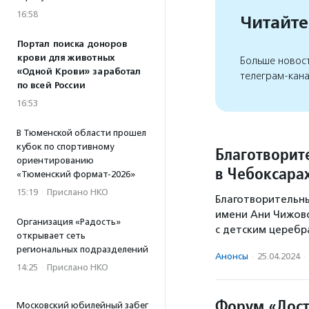
16:58
Читайте
Портал поиска доноров
крови для животных
Больше новос
«Одной Крови» заработал
телеграм-кан
по всей России
16:53
В Тюменской области прошел
кубок по спортивному
Благотворит
ориентированию
в Чебоксара
«Тюменский формат-2026»
15:19
·
Прислано НКО
Благотворительн
имени Ани Чижово
Организация «Радость»
с детским цереб
открывает сеть
региональных подразделений
Анонсы
·
25.04.2024
·
14:25
·
Прислано НКО
Форум «Дост
Московский юбилейный забег