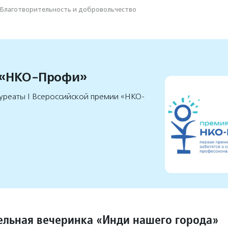
Благотвори­тель­ность и доброволь­чест­во
 «НКО-Профи»
уреаты I Всероссийской премии «НКО-
ельная вечеринка «Инди нашего города»