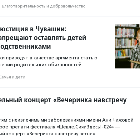
·
Благотвори­тель­ность и доброволь­чест­во
юстиция в Чувашии:
апрещают оставлять детей
родственниками
и приводят в качестве аргумента статью
нении родительских обязанностей.
Семья и дети
ельный концерт «Вечеринка навстречу
ям с неизлечимыми заболеваниями имени Ани Чижовой
рое препати фестиваля «Шевле.СияйЗдесь!-024» —
й концерт «Вечеринка навстречу весне»…