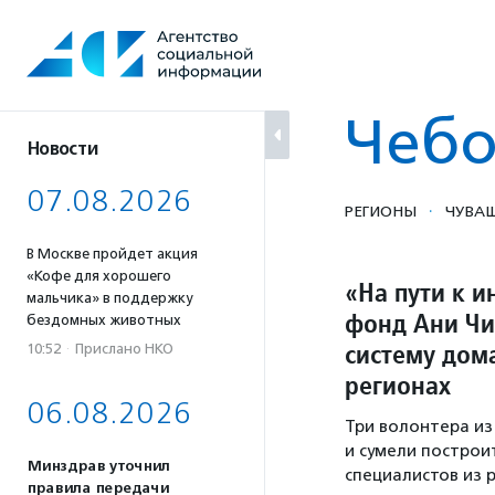
Перейти
к
содержанию
Чебо
Новости
07.08.2026
·
РЕГИОНЫ
ЧУВАШ
В Москве пройдет акция
«Кофе для хорошего
«На пути к 
мальчика» в поддержку
фонд Ани Чи
бездомных животных
систему дом
10:52
·
Прислано НКО
регионах
06.08.2026
Три волонтера из
и сумели построи
Минздрав уточнил
специалистов из 
правила передачи