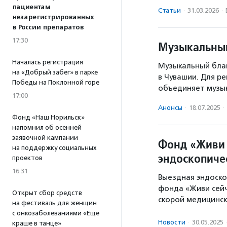
пациентам
Статьи
·
31.03.2026
·
незарегистрированных
в России препаратов
17:30
Музыкальный
Началась регистрация
Музыкальный бла
на «Добрый забег» в парке
в Чувашии. Для р
Победы на Поклонной горе
объединяет музы
17:00
Анонсы
·
18.07.2025
·
Фонд «Наш Норильск»
напомнил об осенней
заявочной кампании
Фонд «Живи 
на поддержку социальных
эндоскопиче
проектов
16:31
Выездная эндоско
фонда «Живи сейч
Открыт сбор средств
скорой медицинс
на фестиваль для женщин
с онкозаболеваниями «Еще
Новости
·
30.05.2025
краше в танце»