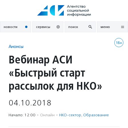
Перейти
к
содержанию
новости
сервисы
поиск
меню
18+
Анонсы
Вебинар АСИ
«Быстрый старт
рассылок для НКО»
04.10.2018
Начало: 12:00
·
Онлайн
·
НКО-сектор
,
Образование